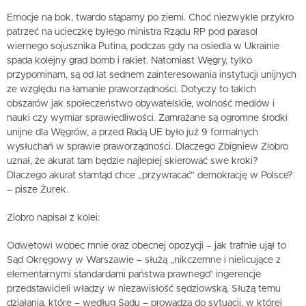
Emocje na bok, twardo stąpamy po ziemi. Choć niezwykle przykro
patrzeć na ucieczkę byłego ministra Rządu RP pod parasol
wiernego sojusznika Putina, podczas gdy na osiedla w Ukrainie
spada kolejny grad bomb i rakiet. Natomiast Węgry, tylko
przypominam, są od lat sednem zainteresowania instytucji unijnych
ze względu na łamanie praworządności. Dotyczy to takich
obszarów jak społeczeństwo obywatelskie, wolność mediów i
nauki czy wymiar sprawiedliwości. Zamrażane są ogromne środki
unijne dla Węgrów, a przed Radą UE było już 9 formalnych
wysłuchań w sprawie praworządności. Dlaczego Zbigniew Ziobro
uznał, że akurat tam będzie najlepiej skierować swe kroki?
Dlaczego akurat stamtąd chce „przywracać” demokrację w Polsce?
– pisze Żurek.
Ziobro napisał z kolei:
Odwetowi wobec mnie oraz obecnej opozycji – jak trafnie ujął to
Sąd Okręgowy w Warszawie – służą „nikczemne i nielicujące z
elementarnymi standardami państwa prawnego” ingerencje
przedstawicieli władzy w niezawisłość sędziowską. Służą temu
działania, które – według Sądu – prowadzą do sytuacji, w której