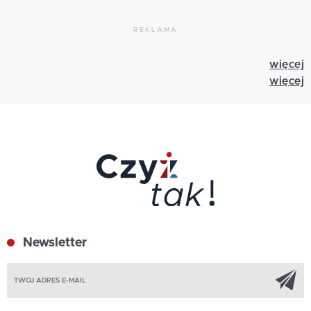
REKLAMA
więcej
więcej
Newsletter
Z