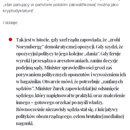
„stan panujący w państwie polskim zakwalifikować można jako
kryptodyktaturę”.
I dodaje:
Tak jest w istocie, gdy szef rządu zapowiada, że „zrobi
Norymbergę” demokratycznej opozycji. Gdy szydzi, że
opozycyjni politycy to jego kolejne „dania”. Gdy feruje
wyroki i przesądza o aresztowaniach, zanim decyzje
podejmą sądy. Minister sprawiedliwości grozi zaś
porywaniem politycznych oponentów i wywożeniem ich
w bagażniku. Otwarcie mówi, że potrzebuje „zaufanych
sędziów”.
Minister Żurek zapowiedział już odsunięcie
sędziego, który napiętnował te praktyki, oraz znalezienie
innego – gotowego orzekać po myśli władzy.
Równocześnie niezawisły sędzia stał się, z inicjatywy
polityków obozu rządzącego, celem brutalnej medialnej
nagonki.