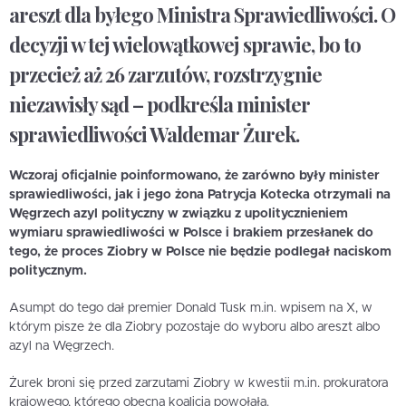
areszt dla byłego Ministra Sprawiedliwości. O
decyzji w tej wielowątkowej sprawie, bo to
przecież aż 26 zarzutów, rozstrzygnie
niezawisły sąd – podkreśla minister
sprawiedliwości Waldemar Żurek.
Wczoraj oficjalnie poinformowano, że zarówno były minister
sprawiedliwości, jak i jego żona Patrycja Kotecka otrzymali na
Węgrzech azyl polityczny w związku z upolitycznieniem
wymiaru sprawiedliwości w Polsce i brakiem przesłanek do
tego, że proces Ziobry w Polsce nie będzie podlegał naciskom
politycznym.
Asumpt do tego dał premier Donald Tusk m.in. wpisem na X, w
którym pisze że dla Ziobry pozostaje do wyboru albo areszt albo
azyl na Węgrzech.
Żurek broni się przed zarzutami Ziobry w kwestii m.in. prokuratora
krajowego, którego obecna koalicja powołała.