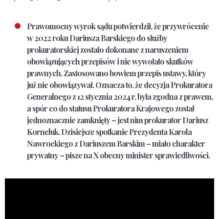
Prawomocny wyrok sądu potwierdził, że przywrócenie
w 2022 roku Dariusza Barskiego do służby
prokuratorskiej zostało dokonane z naruszeniem
obowiązujących przepisów i nie wywołało skutków
prawnych. Zastosowano bowiem przepis ustawy, który
już nie obowiązywał. Oznacza to, że decyzja Prokuratora
Generalnego z 12 stycznia 2024 r. była zgodna z prawem,
a spór co do statusu Prokuratora Krajowego został
jednoznacznie zamknięty – jest nim prokurator Dariusz
Korneluk. Dzisiejsze spotkanie Prezydenta Karola
Nawrockiego z Dariuszem Barskim – miało charakter
prywatny – pisze na X obecny minister sprawiedliwości.