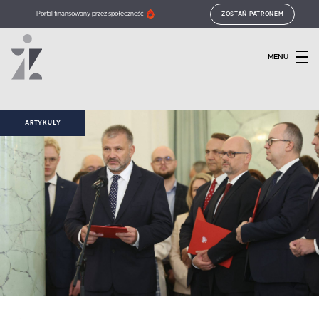
Portal finansowany przez społeczność
ZOSTAŃ PATRONEM
MENU
ARTYKUŁY