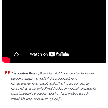
Associated Press
: „Prezydent Polski ponownie ułaskawia
dwóch uwięzionych polityków z poprzedniego
konserwatywnego rządu”, „ogłosił to krótko po tym, jak
nowy minister sprawiedliwości odrzucił wniosek prezydenta
o zastosowanie procedury ułaskawienia wobec dwóch
wysokich rangą członków opozycji”.