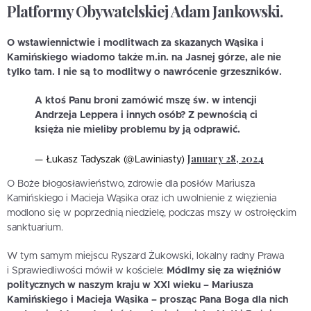
Platformy Obywatelskiej Adam Jankowski.
O wstawiennictwie i modlitwach za skazanych Wąsika i
Kamińskiego wiadomo także m.in. na Jasnej górze, ale nie
tylko tam. I nie są to modlitwy o nawrócenie grzeszników.
A ktoś Panu broni zamówić mszę św. w intencji
Andrzeja Leppera i innych osób? Z pewnością ci
księża nie mieliby problemu by ją odprawić.
January 28, 2024
— Łukasz Tadyszak (@Lawiniasty)
O Boże błogosławieństwo, zdrowie dla posłów Mariusza
Kamińskiego i Macieja Wąsika oraz ich uwolnienie z więzienia
modlono się w poprzednią niedzielę, podczas mszy w ostrołęckim
sanktuarium.
W tym samym miejscu Ryszard Żukowski, lokalny radny Prawa
i Sprawiedliwości mówił w kościele:
Módlmy się za więźniów
politycznych w naszym kraju w XXI wieku – Mariusza
Kamińskiego i Macieja Wąsika – prosząc Pana Boga dla nich