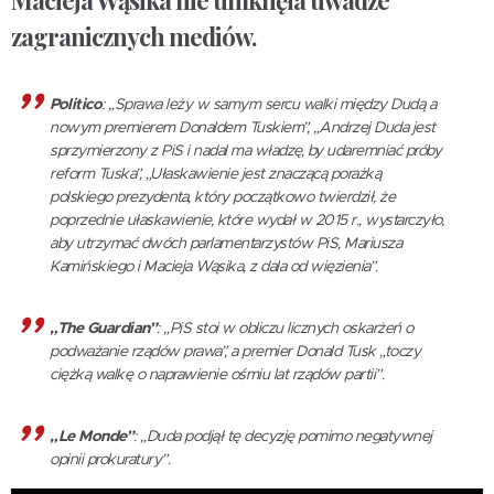
zagranicznych mediów.
Politico
: „Sprawa leży w samym sercu walki między Dudą a
nowym premierem Donaldem Tuskiem”, „Andrzej Duda jest
sprzymierzony z PiS i nadal ma władzę, by udaremniać próby
reform Tuska”, „Ułaskawienie jest znaczącą porażką
polskiego prezydenta, który początkowo twierdził, że
poprzednie ułaskawienie, które wydał w 2015 r., wystarczyło,
aby utrzymać dwóch parlamentarzystów PiS, Mariusza
Kamińskiego i Macieja Wąsika, z dala od więzienia”.
„The Guardian”
: „PiS stoi w obliczu licznych oskarżeń o
podważanie rządów prawa”, a premier Donald Tusk „toczy
ciężką walkę o naprawienie ośmiu lat rządów partii”.
„Le Monde”
: „Duda podjął tę decyzję pomimo negatywnej
opinii prokuratury”.