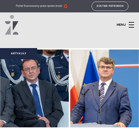
Portal finansowany przez społeczność
ZOSTAŃ PATRONEM
MENU
ARTYKUŁY