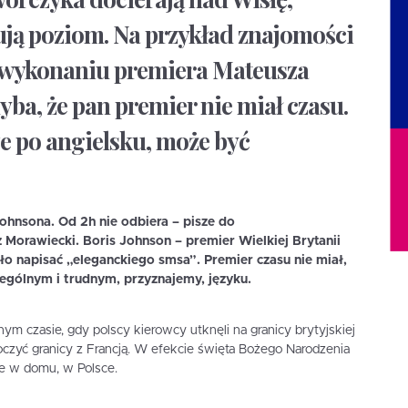
zują poziom. Na przykład znajomości
w wykonaniu premiera Mateusza
ba, że pan premier nie miał czasu.
ze po angielsku, może być
ohnsona. Od 2h nie odbiera – pisze do
orawiecki. Boris Johnson – premier Wielkiej Brytanii
yło napisać „eleganckiego smsa”. Premier czasu nie miał,
ególnym i trudnym, przyznajemy, języku.
m czasie, gdy polscy kierowcy utknęli na granicy brytyjskiej
oczyć granicy z Francją. W efekcie święta Bożego Narodzenia
nie w domu, w Polsce.