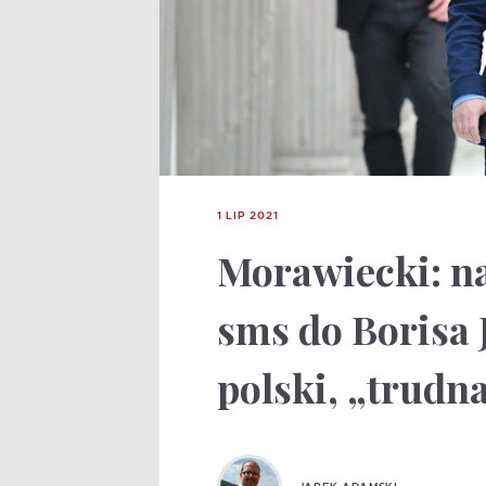
1 LIP 2021
Morawiecki: na
sms do Borisa 
polski, „trudna