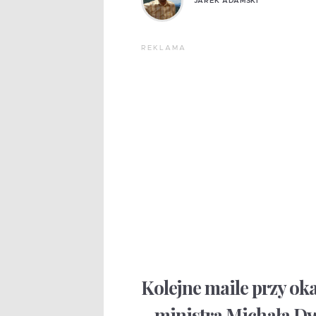
JAREK ADAMSKI
REKLAMA
Kolejne maile przy ok
– ministra Michała Dw