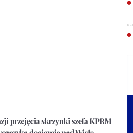
RE
azji przejęcia skrzynki szefa KPRM
orczyka docierają nad Wisłę,