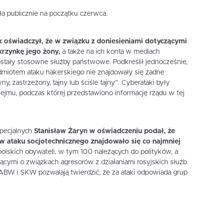
ła publicznie na początku czerwca.
 oświadczył, że w związku z doniesieniami dotyczącymi
krzynkę jego żony,
a także na ich konta w mediach
tały stosowne służby państwowe. Podkreślił jednocześnie,
dmiotem ataku hakerskiego nie znajdowały się żadne
ny, zastrzeżony, tajny lub ściśle tajny”. Cyberataki były
Sejmu, podczas której przedstawiono informację rządu w tej
specjalnych
Stanisław Żaryn w oświadczeniu podał, że
ów ataku socjotechnicznego znajdowało się co najmniej
olskich obywateli, w tym 100 należących do polityków, a
ącymi o związkach agresorów z działaniami rosyjskich służb
ABW i SKW pozwalają twierdzić, że za ataki odpowiada grup