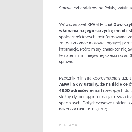
Sprawa cyberataków na Polskę zaistnia
Wówczas szef KPRM Michał
Dworczyk
włamania na jego skrzynkę email i s
społecznościowych, poinformowane zos
że „w skrzynce mailowej będącej prze
informacje, które miały charakter niejaw
tematem m.in. niejawnej części obrad 
sprawie.
Rzecznik ministra koordynatora służb 
ABW i SKW ustaliły, że na liście cel
4350 adresów e-mail
należących do p
służby dysponują informacjami świadcz
specjalnych. Dotychczasowe ustalenia 
hakerska UNC1151″. (PAP)
REKLAMA