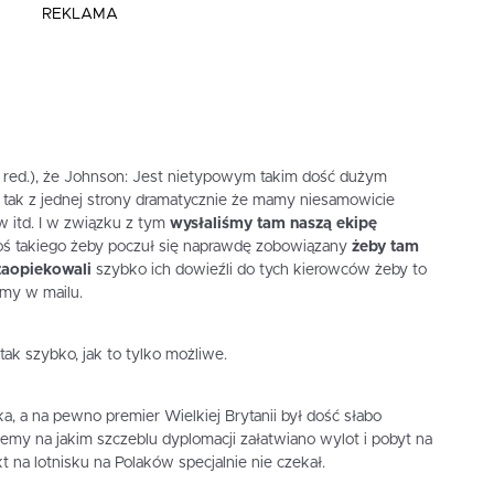
REKLAMA
 red.), że Johnson: Jest nietypowym takim dość dużym
tak z jednej strony dramatycznie że mamy niesamowicie
 itd. I w związku z tym
wysłaliśmy tam naszą ekipę
coś takiego żeby poczuł się naprawdę zobowiązany
żeby tam
 zaopiekowali
szybko ich dowieźli do tych kierowców żeby to
amy w mailu.
tak szybko, jak to tylko możliwe.
ka, a na pewno premier Wielkiej Brytanii był dość słabo
emy na jakim szczeblu dyplomacji załatwiano wylot i pobyt na
kt na lotnisku na Polaków specjalnie nie czekał.