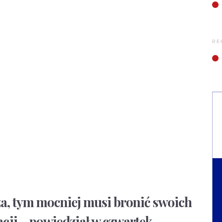
RE
sza, tym mocniej musi bronić swoich
acji – powiedział w czwartek