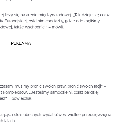
j liczy się na arenie międzynarodowej. „Tak dzieje się coraz
dy Europejskiej, ostatnim chociażby, gdzie odcisnęliśmy
dowej, także wschodniej” – mówił.
REKLAMA
 czasami musimy bronić swoich praw, bronić swoich racji” –
st kompleksów. „Jesteśmy samodzielni, coraz bardziej
ież” – powiedział.
zących skali obecnych wydatków w wielkie przedsięwzięcia
 latach.