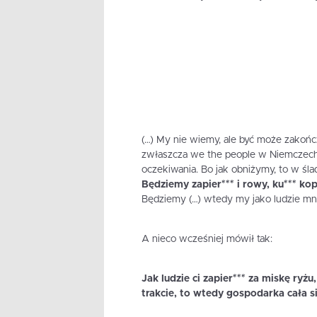
(…) My nie wiemy, ale być może zakończy
zwłaszcza we the people w Niemczech 
oczekiwania. Bo jak obniżymy, to w śla
Będziemy zapier*** i rowy, ku*** k
Będziemy (…) wtedy my jako ludzie mni
A nieco wcześniej mówił tak:
Jak ludzie ci zapier*** za miskę ryż
trakcie, to wtedy gospodarka cała 