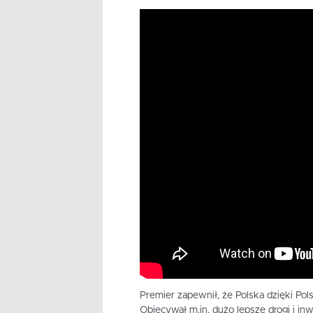
Premier zapewnił, że Polska dzięki Po
Obiecywał m.in. dużo lepsze drogi i inw