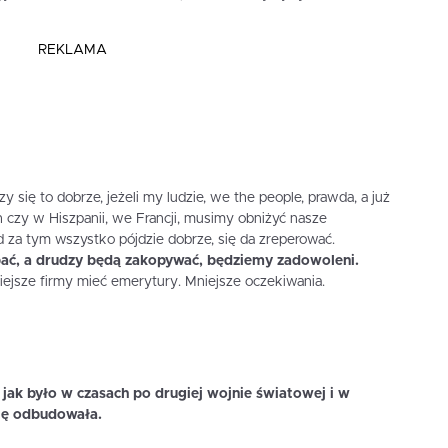
REKLAMA
 się to dobrze, jeżeli my ludzie, we the people, prawda, a już
czy w Hiszpanii, we Francji, musimy obniżyć nasze
d za tym wszystko pójdzie dobrze, się da zreperować.
opać, a drudzy będą zakopywać, będziemy zadowoleni.
ejsze firmy mieć emerytury. Mniejsze oczekiwania.
u, jak było w czasach po drugiej wojnie światowej i w
się odbudowała.