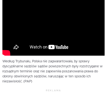
Według Trybunału, Polska nie zagwarantowała, by sprawy
dyscyplinarne sędziów sądów powszechnych były rozstrzygane w
rozsądnym terminie oraz nie zapewniła poszanowania prawa do
obrony obwinionych sędziów, naruszając w ten sposób ich
niezawisłość. (PAP)
REKLAMA