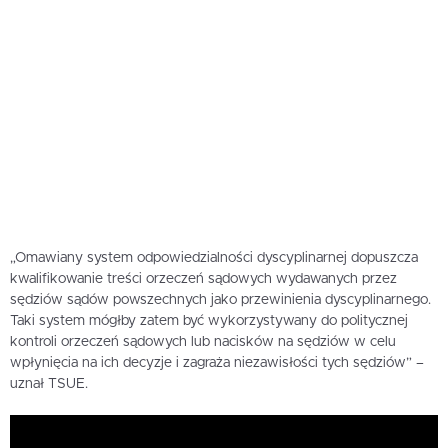
„Omawiany system odpowiedzialności dyscyplinarnej dopuszcza
kwalifikowanie treści orzeczeń sądowych wydawanych przez
sędziów sądów powszechnych jako przewinienia dyscyplinarnego.
Taki system mógłby zatem być wykorzystywany do politycznej
kontroli orzeczeń sądowych lub nacisków na sędziów w celu
wpłynięcia na ich decyzje i zagraża niezawisłości tych sędziów” –
uznał TSUE.