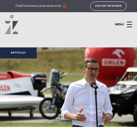
Portal finansowany przez społeczność
ZOSTAŃ PATRONEM
MENU
ARTYKUŁY