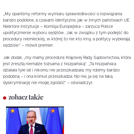
„My oparliśmy reformy wymiaru sprawiedliwości o rozwiązania
bardzo podobne, a czasami identyczne, jak w innych państwach UE.
Niektóre instytucje – Komisja Europejska – zarzuca Polsce
upolitycznienie wyboru sędziów. Jak w związku z tym podejść do
procedury niemieckiej, w której to nie kto inny, a politycy wybierają
sędziów” – mówił premier.
Jak dodał, „my mamy procedurę Krajowej Rady Sądownictwa, która
jest zresztą niemalże tożsama z hiszpańską”. „Ta hiszpańska
działała tyle lat i nikomu nie przeszkadzała; my robimy bardzo
podobną – i ona komuś przeszkadza. No nie, ja się na taką
dyskryminację nie mogę zgodzić” – oświadczył.
zobacz także