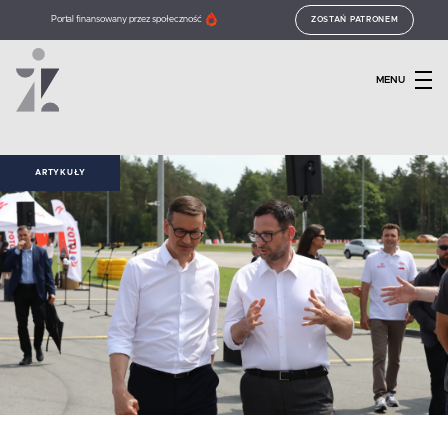
Portal finansowany przez społeczność
ZOSTAŃ PATRONEM
MENU
ARTYKUŁY