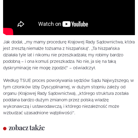
Jak dodał, „my mamy procedurę Krajowej Rady Sądownictwa, która
jest zresztą niemalże tożsama z hiszpańską”. „Ta hiszpańska
działała tyle lat i nikomu nie przeszkadzała; my robimy bardzo
podobną – i ona komuś przeszkadza. No nie, ja się na taką
dyskryminację nie mogę zgodzić” – oświadczył.
Według TSUE proces powoływania sędziów Sądu Najwyższego, w
tym członków Izby Dyscyplinarnej, w dużym stopniu zależy od
organu (Krajowej Rady Sądownictwa), „którego struktura została
poddana bardzo dużym zmianom przez polską władzę
wykonawczą i ustawodawczą, i którego niezależność może
wzbudzać uzasadnione wątpliwości”.
zobacz także