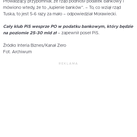
Prowadzący przypomniał, że rząd podniósł podatek bankowy i
mówiono wtedy, że to „łupienie banków”. – To, co wziął rząd
Tuska, to jest 5-6 razy za mało – odpowiedział Morawiecki.
Cały klub PiS wesprze PO w podatku bankowym, który będzie
na poziomie 25-30 mld zł
– zapewnił poseł PiS.
Źródło: Interia Biznes/Kanał Zero
Fot. Archiwum
REKLAMA