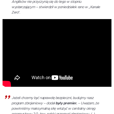
Anglików nie przyczynią się do tego w stopniu
wystarczającym – stwierdził w poniedziałek rano w „Kanale
Zero”.
Jeżeli chcemy być naprawdę bezpieczni, budujmy nasz
program zbrojeniowy – dodał
były premier.
– Uważam, że
powinniśmy maksymalną siłę włożyć w centralny okręg