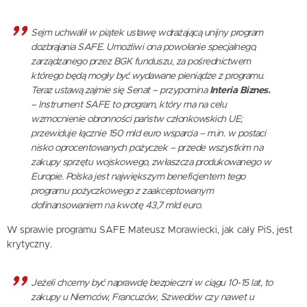
Sejm uchwalił w piątek ustawę wdrażającą unijny program
dozbrajania SAFE. Umożliwi ona powołanie specjalnego,
zarządzanego przez BGK funduszu, za pośrednictwem
którego będą mogły być wydawane pieniądze z programu.
Teraz ustawą zajmie się Senat – przypomina
Interia Biznes.
– Instrument SAFE to program, który ma na celu
wzmocnienie obronności państw członkowskich UE;
przewiduje łącznie 150 mld euro wsparcia – m.in. w postaci
nisko oprocentowanych pożyczek – przede wszystkim na
zakupy sprzętu wojskowego, zwłaszcza produkowanego w
Europie. Polska jest największym beneficjentem tego
programu pożyczkowego z zaakceptowanym
dofinansowaniem na kwotę 43,7 mld euro.
W sprawie programu SAFE Mateusz Morawiecki, jak cały PiS, jest
krytyczny.
Jeżeli chcemy być naprawdę bezpieczni w ciągu 10-15 lat, to
zakupy u Niemców, Francuzów, Szwedów czy nawet u