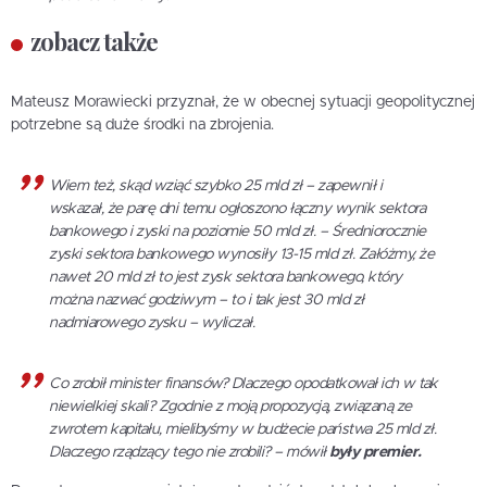
zobacz także
Mateusz Morawiecki przyznał, że w obecnej sytuacji geopolitycznej
potrzebne są duże środki na zbrojenia.
Wiem też, skąd wziąć szybko 25 mld zł – zapewnił i
wskazał, że parę dni temu ogłoszono łączny wynik sektora
bankowego i zyski na poziomie 50 mld zł. – Średniorocznie
zyski sektora bankowego wynosiły 13-15 mld zł. Załóżmy, że
nawet 20 mld zł to jest zysk sektora bankowego, który
można nazwać godziwym – to i tak jest 30 mld zł
nadmiarowego zysku – wyliczał.
Co zrobił minister finansów? Dlaczego opodatkował ich w tak
niewielkiej skali? Zgodnie z moją propozycją, związaną ze
zwrotem kapitału, mielibyśmy w budżecie państwa 25 mld zł.
Dlaczego rządzący tego nie zrobili? – mówił
były premier.