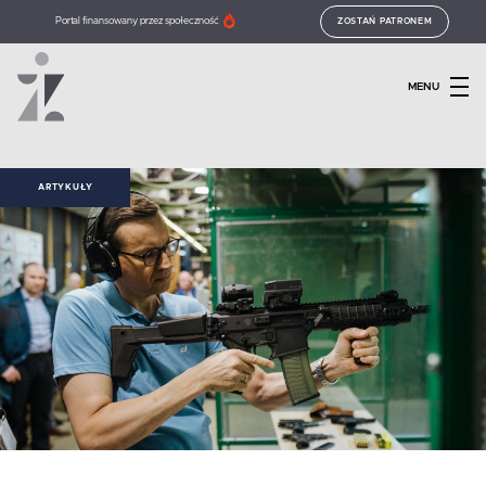
Portal finansowany przez społeczność
ZOSTAŃ PATRONEM
MENU
ARTYKUŁY