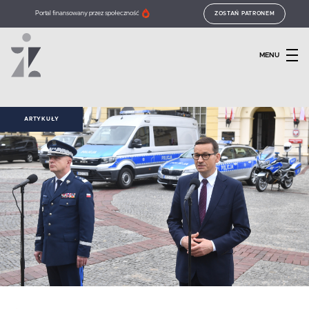
Portal finansowany przez społeczność
ZOSTAŃ PATRONEM
MENU
ARTYKUŁY