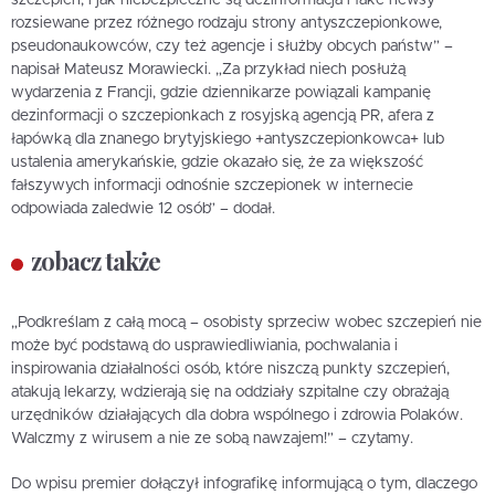
rozsiewane przez różnego rodzaju strony antyszczepionkowe,
pseudonaukowców, czy też agencje i służby obcych państw” –
napisał Mateusz Morawiecki. „Za przykład niech posłużą
wydarzenia z Francji, gdzie dziennikarze powiązali kampanię
dezinformacji o szczepionkach z rosyjską agencją PR, afera z
łapówką dla znanego brytyjskiego +antyszczepionkowca+ lub
ustalenia amerykańskie, gdzie okazało się, że za większość
fałszywych informacji odnośnie szczepionek w internecie
odpowiada zaledwie 12 osób” – dodał.
zobacz także
„Podkreślam z całą mocą – osobisty sprzeciw wobec szczepień nie
może być podstawą do usprawiedliwiania, pochwalania i
inspirowania działalności osób, które niszczą punkty szczepień,
atakują lekarzy, wdzierają się na oddziały szpitalne czy obrażają
urzędników działających dla dobra wspólnego i zdrowia Polaków.
Walczmy z wirusem a nie ze sobą nawzajem!” – czytamy.
Do wpisu premier dołączył infografikę informującą o tym, dlaczego