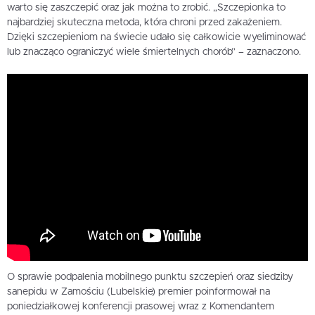
warto się zaszczepić oraz jak można to zrobić. „Szczepionka to
najbardziej skuteczna metoda, która chroni przed zakażeniem.
Dzięki szczepieniom na świecie udało się całkowicie wyeliminować
lub znacząco ograniczyć wiele śmiertelnych chorób” – zaznaczono.
O sprawie podpalenia mobilnego punktu szczepień oraz siedziby
sanepidu w Zamościu (Lubelskie) premier poinformował na
poniedziałkowej konferencji prasowej wraz z Komendantem