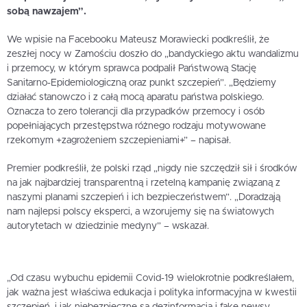
sobą nawzajem”.
We wpisie na Facebooku Mateusz Morawiecki podkreślił, że
zeszłej nocy w Zamościu doszło do „bandyckiego aktu wandalizmu
i przemocy, w którym sprawca podpalił Państwową Stację
Sanitarno-Epidemiologiczną oraz punkt szczepień”. „Będziemy
działać stanowczo i z całą mocą aparatu państwa polskiego.
Oznacza to zero tolerancji dla przypadków przemocy i osób
popełniających przestępstwa różnego rodzaju motywowane
rzekomym +zagrożeniem szczepieniami+” – napisał.
Premier podkreślił, że polski rząd „nigdy nie szczędził sił i środków
na jak najbardziej transparentną i rzetelną kampanię związaną z
naszymi planami szczepień i ich bezpieczeństwem”. „Doradzają
nam najlepsi polscy eksperci, a wzorujemy się na światowych
autorytetach w dziedzinie medyny” – wskazał.
„Od czasu wybuchu epidemii Covid-19 wielokrotnie podkreślałem,
jak ważna jest właściwa edukacja i polityka informacyjna w kwestii
szczepień, i jak niebezpieczne są dezinformacja i fake newsy