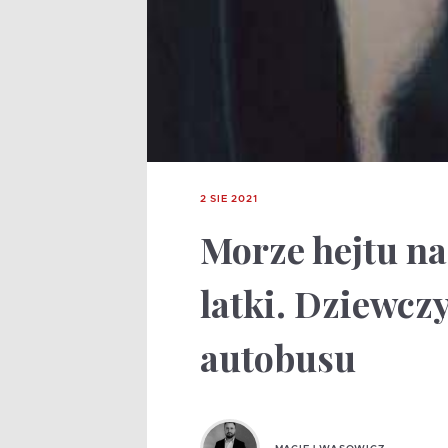
2 SIE 2021
Morze hejtu na 
latki. Dziewcz
autobusu