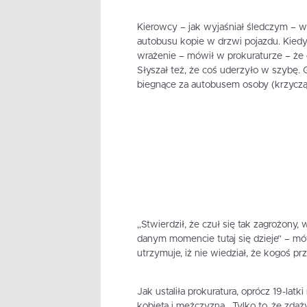
Kierowcy – jak wyjaśniał śledczym – wy
autobusu kopie w drzwi pojazdu. Kiedy 
wrażenie – mówił w prokuraturze – że 
Słyszał też, że coś uderzyło w szybę. G
biegnące za autobusem osoby (krzycząc
„Stwierdził, że czuł się tak zagrożony,
danym momencie tutaj się dzieje” – mów
utrzymuje, iż nie wiedział, że kogoś prz
Jak ustaliła prokuratura, oprócz 19-lat
kobieta i mężczyzna. „Tylko to, że zdąż