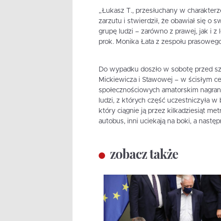
„Łukasz T., przesłuchany w charakterz
zarzutu i stwierdził, że obawiał się o s
grupę ludzi – zarówno z prawej, jak i 
prok. Monika Łata z zespołu prasoweg
Do wypadku doszło w sobotę przed szóst
Mickiewicza i Stawowej – w ścisłym 
społecznościowych amatorskim nagrani
ludzi, z których część uczestniczyła w 
który ciągnie ją przez kilkadziesiąt m
autobus, inni uciekają na boki, a nast
zobacz także