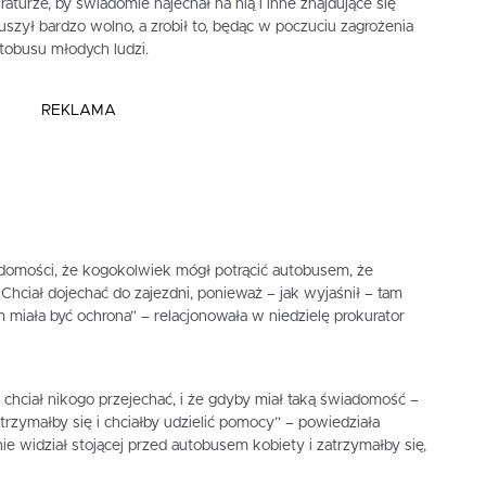
turze, by świadomie najechał na nią i inne znajdujące się
uszył bardzo wolno, a zrobił to, będąc w poczuciu zagrożenia
tobusu młodych ludzi.
REKLAMA
iadomości, że kogokolwiek mógł potrącić autobusem, że
hciał dojechać do zajezdni, ponieważ – jak wyjaśnił – tam
m miała być ochrona” – relacjonowała w niedzielę prokurator
e chciał nikogo przejechać, i że gdyby miał taką świadomość –
trzymałby się i chciałby udzielić pomocy” – powiedziała
ie widział stojącej przed autobusem kobiety i zatrzymałby się,