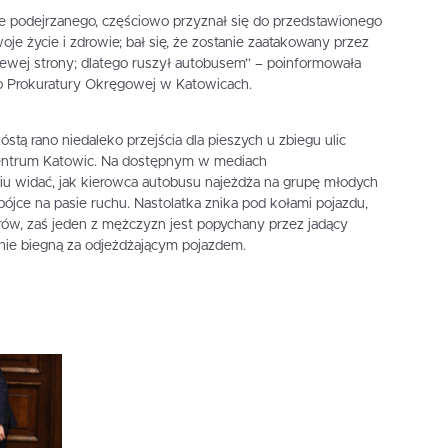
e podejrzanego, częściowo przyznał się do przedstawionego
woje życie i zdrowie; bał się, że zostanie zaatakowany przez
z lewej strony; dlatego ruszył autobusem” – poinformowała
o Prokuratury Okręgowej w Katowicach.
ą rano niedaleko przejścia dla pieszych u zbiegu ulic
centrum Katowic. Na dostępnym w mediach
u widać, jak kierowca autobusu najeżdża na grupę młodych
bójce na pasie ruchu. Nastolatka znika pod kołami pojazdu,
etrów, zaś jeden z mężczyzn jest popychany przez jadący
ępnie biegną za odjeżdżającym pojazdem.