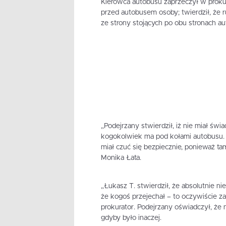
Kierowca autobusu zaprzeczył w prokura
przed autobusem osoby; twierdził, że r
ze strony stojących po obu stronach au
„Podejrzany stwierdził, iż nie miał św
kogokolwiek ma pod kołami autobusu. C
miał czuć się bezpiecznie, ponieważ ta
Monika Łata.
„Łukasz T. stwierdził, że absolutnie ni
że kogoś przejechał – to oczywiście za
prokurator. Podejrzany oświadczył, że n
gdyby było inaczej.