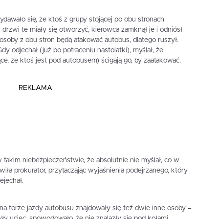
dawało się, że ktoś z grupy stojącej po obu stronach
drzwi te miały się otworzyć, kierowca zamknął je i odniósł
osoby z obu stron będą atakować autobus, dlatego ruszył.
dy odjechał (już po potrąceniu nastolatki), myślał, że
e, że ktoś jest pod autobusem) ścigają go, by zaatakować.
REKLAMA
 w takim niebezpieczeństwie, że absolutnie nie myślał, co w
iła prokurator, przytaczając wyjaśnienia podejrzanego, który
ejechał.
ki na torze jazdy autobusu znajdowały się też dwie inne osoby –
yły uciec, spowodowało, że nie znalazły się pod kołami