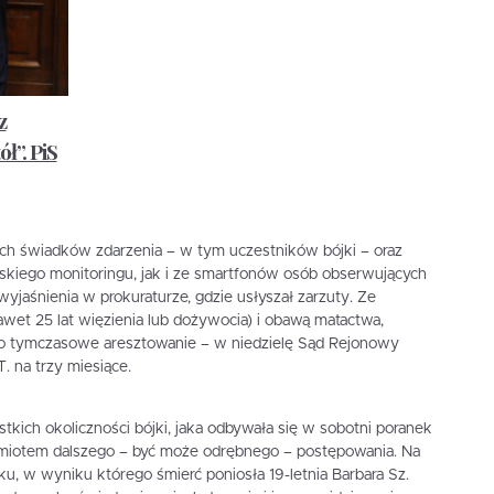
z
ół”. PiS
nych świadków zdarzenia – w tym uczestników bójki – oraz
ejskiego monitoringu, jak i ze smartfonów osób obserwujących
wyjaśnienia w prokuraturze, gdzie usłyszał zarzuty. Ze
wet 25 lat więzienia lub dożywocia) i obawą matactwa,
ego tymczasowe aresztowanie – w niedzielę Sąd Rejonowy
 na trzy miesiące.
stkich okoliczności bójki, jaka odbywała się w sobotni poranek
edmiotem dalszego – być może odrębnego – postępowania. Na
u, w wyniku którego śmierć poniosła 19-letnia Barbara Sz.