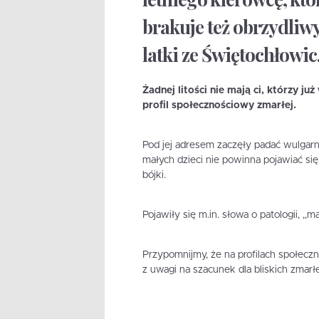
brakuje też obrzydliw
latki ze Świętochłowic
Żadnej litości nie mają ci, którzy ju
profil społecznościowy zmarłej.
Pod jej adresem zaczęły padać wulgarn
małych dzieci nie powinna pojawiać s
bójki.
Pojawiły się m.in. słowa o patologii, „
Przypomnijmy, że na profilach społec
z uwagi na szacunek dla bliskich zmarłe