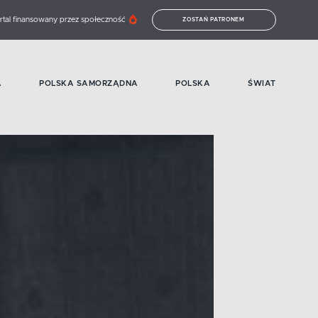
rtal finansowany przez społeczność
ZOSTAŃ PATRONEM
A
POLSKA SAMORZĄDNA
POLSKA
ŚWIAT