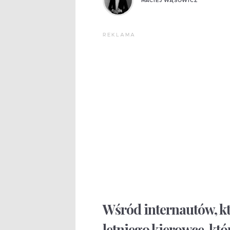
MACIEJ WĄSOWICZ
REKLAMA
Wśród internautów, kt
letniego kierowcę, któr