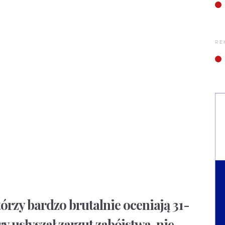
RE
órzy bardzo brutalnie oceniają 31-
y usłyszał zarzut zabójstwa, nie