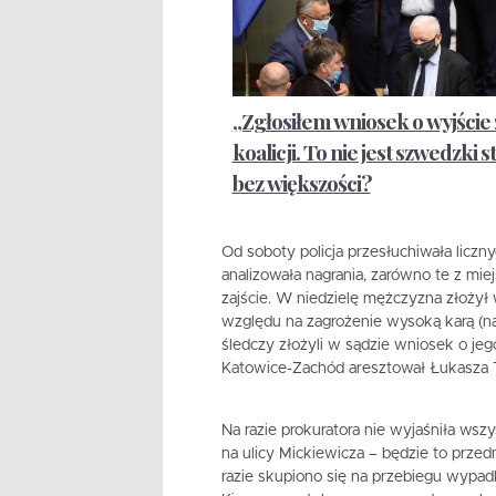
„Zgłosiłem wniosek o wyjście 
koalicji. To nie jest szwedzki st
bez większości?
Od soboty policja przesłuchiwała licz
analizowała nagrania, zarówno te z mi
zajście. W niedzielę mężczyzna złożył 
względu na zagrożenie wysoką karą (na
śledczy złożyli w sądzie wniosek o j
Katowice-Zachód aresztował Łukasza T.
Na razie prokuratora nie wyjaśniła wszy
na ulicy Mickiewicza – będzie to prz
razie skupiono się na przebiegu wypadk