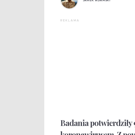
JAREK ADAMSKI
REKLAMA
Badania potwierdziły
koronawirusem. Z pow