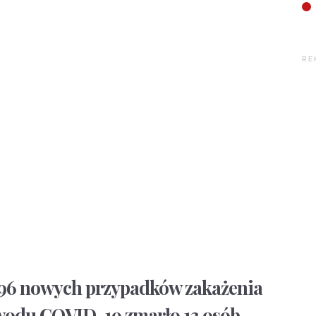
RE
 96 nowych przypadków zakażenia
odu COVID-19 zmarło 13 osób –