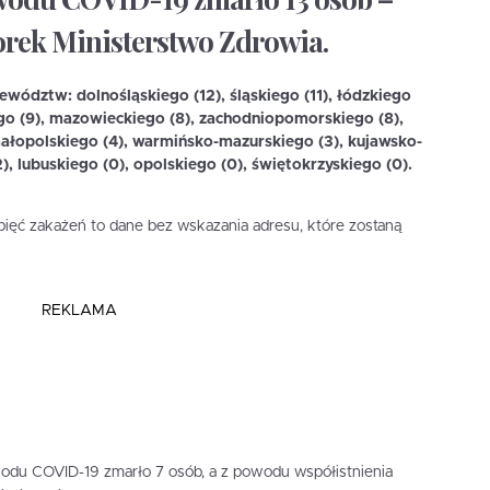
rek Ministerstwo Zdrowia.
ództw: dolnośląskiego (12), śląskiego (11), łódzkiego
iego (9), mazowieckiego (8), zachodniopomorskiego (8),
małopolskiego (4), warmińsko-mazurskiego (3), kujawsko-
, lubuskiego (0), opolskiego (0), świętokrzyskiego (0).
pięć zakażeń to dane bez wskazania adresu, które zostaną
REKLAMA
wodu COVID-19 zmarło 7 osób, a z powodu współistnienia