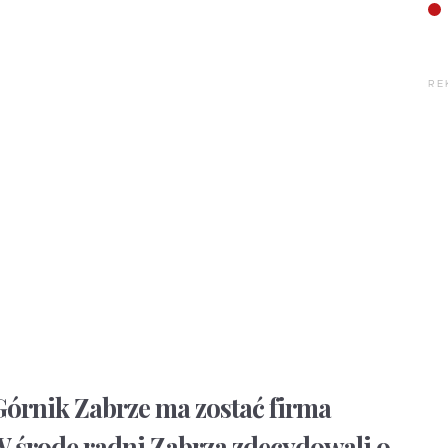
RE
órnik Zabrze ma zostać firma
 środę radni Zabrza zdecydowali o