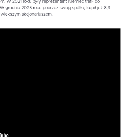
iem. W 2021 roku były reprezentant Niemiec trafił do
W grudniu 2025 roku poprzez swoją spółkę kupił już 8,3
największym akcjonariuszem.