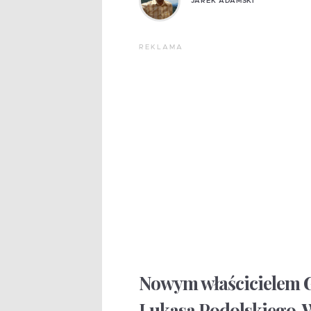
JAREK ADAMSKI
REKLAMA
Nowym właścicielem G
Lukasa Podolskiego. W