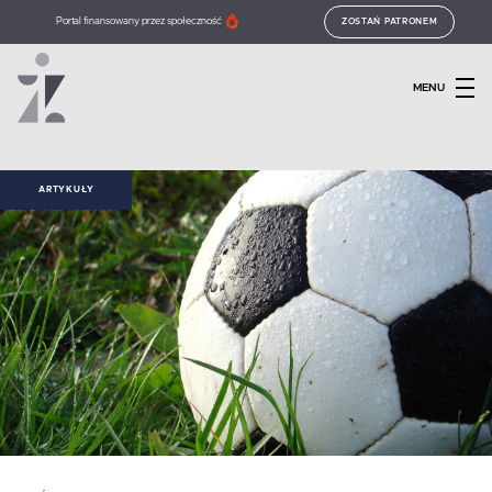
Portal finansowany przez społeczność
ZOSTAŃ PATRONEM
MENU
ARTYKUŁY