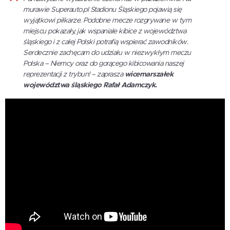
murawie Superauto.pl Stadionu Śląskiego pojawią się
wyjątkowi piłkarze. Podobne mecze rozgrywane w tym
miejscu pokazały, jak wspaniale kibice z województwa
śląskiego i z całej Polski potrafią wspierać zawodników.
Serdecznie zachęcam do udziału w niezwykłym meczu
Polska – Niemcy oraz do gorącego kibicowania naszej
reprezentacji z trybun! – zaprasza
wicemarszałek
województwa śląskiego Rafał Adamczyk.