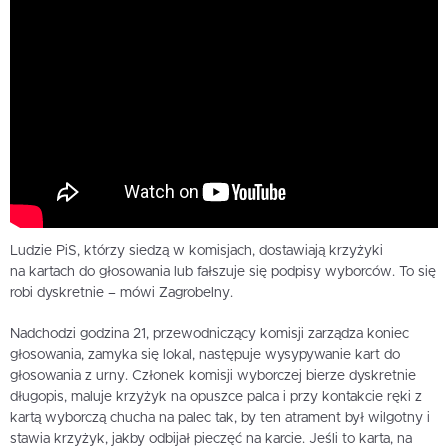
Ludzie PiS, którzy siedzą w komisjach, dostawiają krzyżyki
na kartach do głosowania lub fałszuje się podpisy wyborców. To się
robi dyskretnie – mówi Zagrobelny.
Nadchodzi godzina 21, przewodniczący komisji zarządza koniec
głosowania, zamyka się lokal, następuje wysypywanie kart do
głosowania z urny. Członek komisji wyborczej bierze dyskretnie
długopis, maluje krzyżyk na opuszce palca i przy kontakcie ręki z
kartą wyborczą chucha na palec tak, by ten atrament był wilgotny i
stawia krzyżyk, jakby odbijał pieczęć na karcie. Jeśli to karta, na