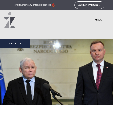
Portal finansowany przez społeczność
ZOSTAŃ PATRONEM
MENU
ARTYKUŁY