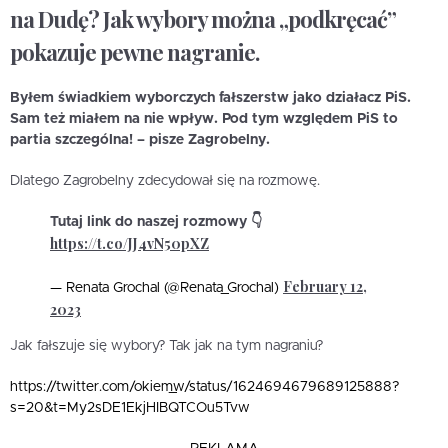
na Dudę? Jak wybory można „podkręcać”
pokazuje pewne nagranie.
Byłem świadkiem wyborczych fałszerstw jako działacz PiS.
Sam też miałem na nie wpływ. Pod tym względem PiS to
partia szczególna! – pisze Zagrobelny.
Dlatego Zagrobelny zdecydował się na rozmowę.
Tutaj link do naszej rozmowy 👇
https://t.co/JJ4vN50pXZ
February 12,
— Renata Grochal (@Renata_Grochal)
2023
Jak fałszuje się wybory? Tak jak na tym nagraniu?
https://twitter.com/okiem_w/status/1624694679689125888?
s=20&t=My2sDE1EkjHIBQTCOu5Tvw