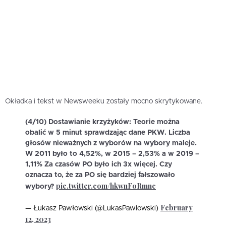
Okładka i tekst w Newsweeku zostały mocno skrytykowane.
(4/10) Dostawianie krzyżyków: Teorie można
obalić w 5 minut sprawdzając dane PKW. Liczba
głosów nieważnych z wyborów na wybory maleje.
W 2011 było to 4,52%, w 2015 – 2,53% a w 2019 –
1,11% Za czasów PO było ich 3x więcej. Czy
oznacza to, że za PO się bardziej fałszowało
pic.twitter.com/hkwnFoRmnc
wybory?
February
— Łukasz Pawłowski (@LukasPawlowski)
12, 2023