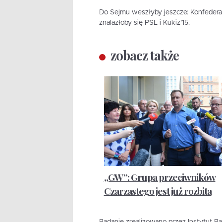
Do Sejmu weszłyby jeszcze: Konfederac
znalazłoby się PSL i Kukiz’15.
zobacz także
„GW”: Grupa przeciwników
Czarzastego jest już rozbita
Badanie zrealizowano przez Instytut Ba