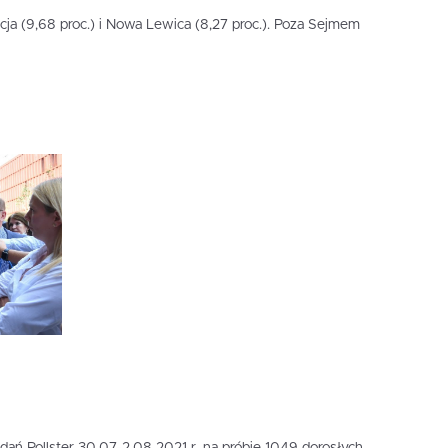
ja (9,68 proc.) i Nowa Lewica (8,27 proc.). Poza Sejmem
dań Pollster 30.07-2.08 2021 r. na próbie 1049 dorosłych