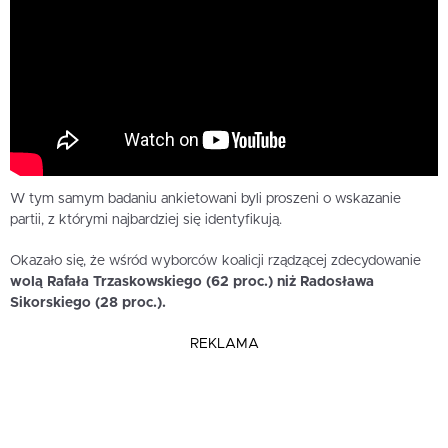
W tym samym badaniu ankietowani byli proszeni o wskazanie
partii, z którymi najbardziej się identyfikują.
Okazało się, że wśród wyborców koalicji rządzącej zdecydowanie
wolą Rafała Trzaskowskiego (62 proc.) niż Radosława
Sikorskiego (28 proc.).
REKLAMA