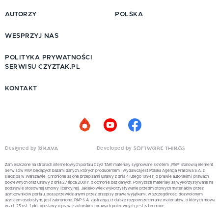
AUTORZY
POLSKA
WESPRZYJ NAS
POLITYKA PRYWATNOŚCI
SERWISU CZYZTAK.PL
KONTAKT
Designed by
Developed by
Zamieszczone na stronach internetowych portalu Czyż TAK! materiały sygnowane skrótem „PAP” stanowią element
Serwisów PAP, będących bazami danych, których producentem i wydawcą jest Polska Agencja Prasowa S.A. z
siedzibą w Warszawie. Chronione są one przepisami ustawy z dnia 4 lutego 1994 r. o prawie autorskim i prawach
pokrewnych oraz ustawy z dnia 27 lipca 2001 r. o ochronie baz danych. Powyższe materiały są wykorzystywane na
podstawie stosownej umowy licencyjnej. Jakiekolwiek wykorzystywanie przedmiotowych materiałów przez
użytkowników portalu, poza przewidzianymi przez przepisy prawa wyjątkami, w szczególności dozwolonym
użytkiem osobistym, jest zabronione. PAP S.A. zastrzega, iż dalsze rozpowszechnianie materiałów, o których mowa
w art. 25 ust. 1 pkt. b) ustawy o prawie autorskim i prawach pokrewnych, jest zabronione.