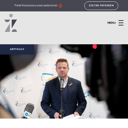
Portal finansowany przez społeczność
ZOSTAŃ PATRONEM
MENU
ARTYKUŁY