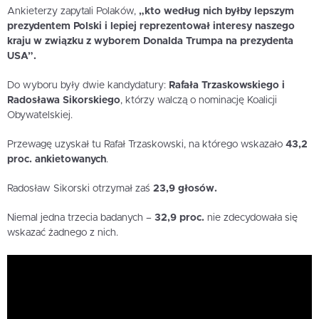
Ankieterzy zapytali Polaków,
„kto według nich byłby lepszym
prezydentem Polski i lepiej reprezentował interesy naszego
kraju w związku z wyborem Donalda Trumpa na prezydenta
USA”.
Do wyboru były dwie kandydatury:
Rafała Trzaskowskiego i
Radosława Sikorskiego
, którzy walczą o nominację Koalicji
Obywatelskiej.
Przewagę uzyskał tu Rafał Trzaskowski, na którego wskazało
43,2
proc. ankietowanych
.
Radosław Sikorski otrzymał zaś
23,9 głosów.
Niemal jedna trzecia badanych –
32,9 proc.
nie zdecydowała się
wskazać żadnego z nich.