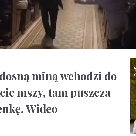
adosną miną wchodzi do
kcie mszy, tam puszcza
enkę. Wideo