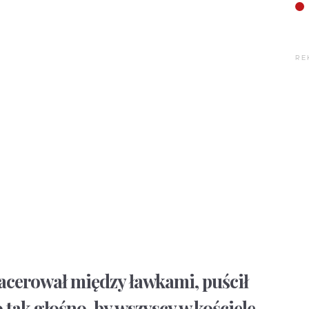
RE
pacerował między ławkami, puścił
 tak głośno, by wszyscy w kościele