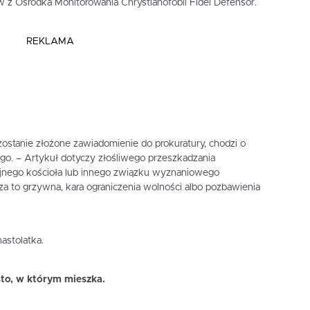
w z Ośrodka Monitorowania Chrystianofobii Fidei Defensor.
REKLAMA
zostanie złożone zawiadomienie do prokuratury, chodzi o
go. – Artykuł dotyczy złośliwego przeszkadzania
jnego kościoła lub innego związku wyznaniowego
 za to grzywna, kara ograniczenia wolności albo pozbawienia
astolatka.
sto, w którym mieszka.