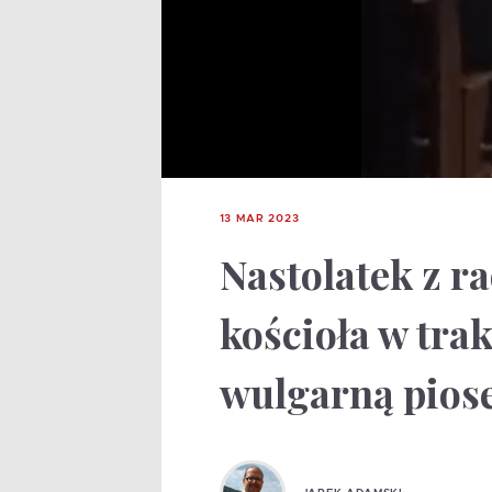
13 MAR 2023
Nastolatek z r
kościoła w tra
wulgarną pios