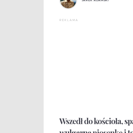
JAREK ADAMSKI
REKLAMA
Wszedł do kościoła, s
wulgarną piosenkę i to