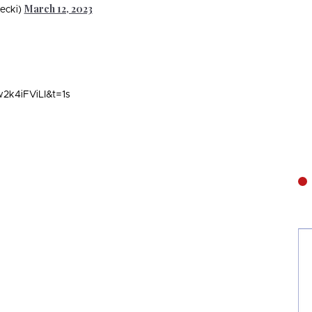
March 12, 2023
ecki)
2k4iFViLI&t=1s