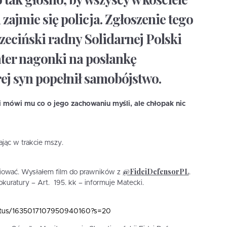
 zajmie się policja. Zgłoszenie tego
zeciński radny Solidarnej Polski
ter nagonki na posłankę
rej syn popełnił samobójstwo.
i mówi mu co o jego zachowaniu myśli, ale chłopak nic
ając w trakcie mszy.
@FideiDefensorPL
niować. Wysłałem film do prawników z
.
uratury – Art. 195. kk – informuje Matecki.
status/1635017107950940160?s=20