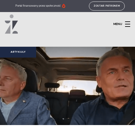
Portal finansowany przez społeczność
ZOSTAŃ PATRONEM
MENU
ARTYKUŁY