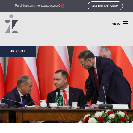
Portal finansowany przez społeczność
ZOSTAŃ PATRONEM
MENU
ARTYKUŁY