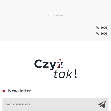
REKLAMA
więcej
więcej
Newsletter
Z