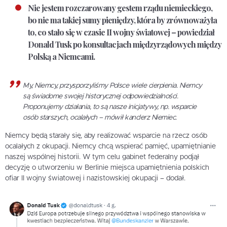
Nie jestem rozczarowany gestem rządu niemieckiego,
bo nie ma takiej sumy pieniędzy, która by zrównoważyła
to, co stało się w czasie II wojny światowej – powiedział
Donald Tusk po konsultacjach międzyrządowych między
Polską a Niemcami.
My, Niemcy, przysporzyliśmy Polsce wiele cierpienia. Niemcy
są świadome swojej historycznej odpowiedzialności.
Proponujemy działania, to są nasze inicjatywy, np. wsparcie
osób starszych, ocalałych – mówił kanclerz Niemiec.
Niemcy będą starały się, aby realizować wsparcie na rzecz osób
ocalałych z okupacji. Niemcy chcą wspierać pamięć, upamiętnianie
naszej wspólnej historii. W tym celu gabinet federalny podjął
decyzję o utworzeniu w Berlinie miejsca upamiętnienia polskich
ofiar II wojny światowej i nazistowskiej okupacji – dodał.