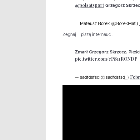
@polsatsport
Grzegorz Skrzecz
— Mateusz Borek (@BorekMati)
Żegnaj – piszą internauci.
Zmarł Grzegorz Skrzecz. Pięści
pic.twitter.com/cPS11RONDP
Febr
— sadfdsfsd (@sadfdsfsd_)