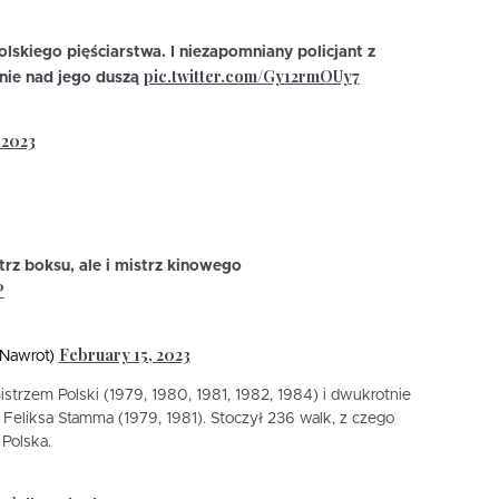
olskiego pięściarstwa. I niezapomniany policjant z
pic.twitter.com/Gy12rmOUy7
anie nad jego duszą
 2023
trz boksu, ale i mistrz kinowego
P
February 15, 2023
wNawrot)
strzem Polski (1979, 1980, 1981, 1982, 1984) i dwukrotnie
 Feliksa Stamma (1979, 1981). Stoczył 236 walk, z czego
Polska.