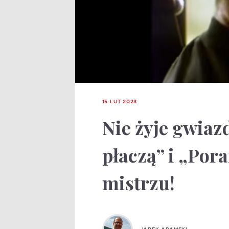
15 LUT 2023
Nie żyje gwiaz
płaczą” i „Por
mistrzu!