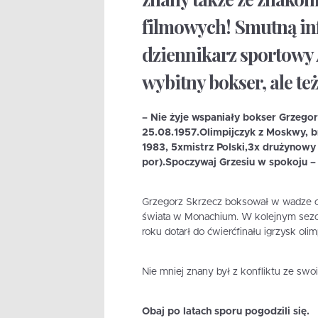
filmowych! Smutną in
dziennikarz sportowy 
wybitny bokser, ale też
– Nie żyje wspaniały bokser Grzegor
25.08.1957.Olimpijczyk z Moskwy, 
1983, 5xmistrz Polski,3x drużynow
por).Spoczywaj Grzesiu w spokoju – 
Grzegorz Skrzecz boksował w wadze ci
świata w Monachium. W kolejnym sezo
roku dotarł do ćwierćfinału igrzysk oli
Nie mniej znany był z konfliktu ze sw
Obaj po latach sporu pogodzili się.