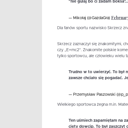
"nie gulaj bo ci zadam boksa"
February
— Mikołaj (@GazdaGra)
Dla fanów sportu nazwisko Skrzecz zna
Skrzecz zaznaczył się znakomitymi, choć
czy „E=mc2”. Znakomite polskie komed
tylko sportowcu, ale człowieku wielu t
Trudno w to uwierzyć. To był n
zawsze chciało się pogadać. J
— Przemysław Paszowski (@p_p
Wielkiego sportowca żegna m.in. Mate
Ten uśmiech zapamiętam na za
cięty dowcip. To był zaszczyt 