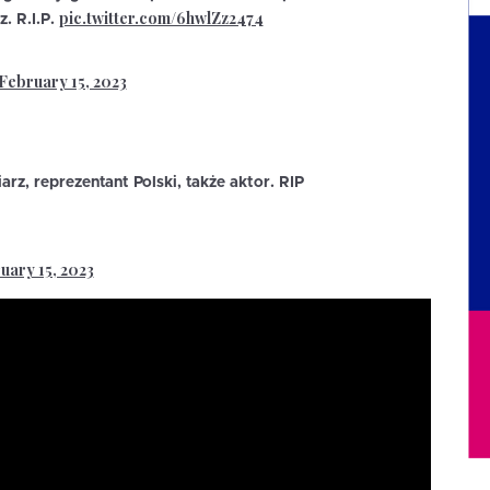
pic.twitter.com/6hwlZz2474
. R.I.P.
February 15, 2023
arz, reprezentant Polski, także aktor. RIP
uary 15, 2023