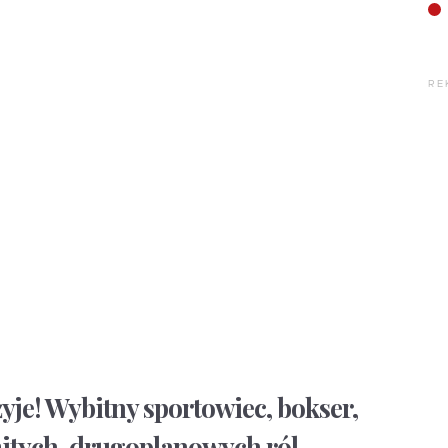
RE
yje! Wybitny sportowiec, bokser,
mitych, drugoplanowych ról