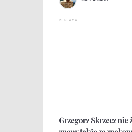
JAREK ADAMSKI
REKLAMA
Grzegorz Skrzecz nie ż
znany także ze znako