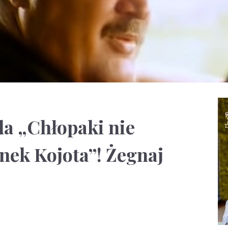
da „Chłopaki nie
anek Kojota”! Żegnaj