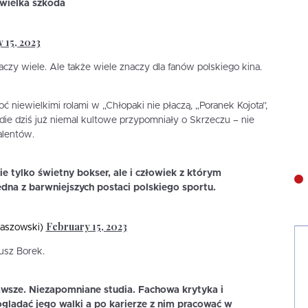
…wielka szkoda
 15, 2023
czy wiele. Ale także wiele znaczy dla fanów polskiego kina.
 niewielkimi rolami w „Chłopaki nie płaczą, „Poranek Kojota”,
ie dziś już niemal kultowe przypomniały o Skrzeczu – nie
alentów.
ie tylko świetny bokser, ale i człowiek z którym
edna z barwniejszych postaci polskiego sportu.
February 15, 2023
aszowski)
usz Borek.
wsze. Niezapomniane studia. Fachowa krytyka i
ogladać jego walki a po karierze z nim pracować w