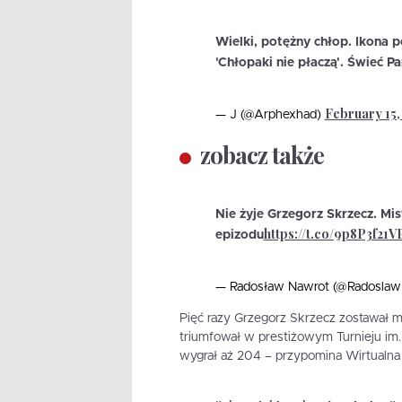
Wielki, potężny chłop. Ikona p
'Chłopaki nie płaczą'. Świeć P
February 15,
— J (@Arphexhad)
zobacz także
Nie żyje Grzegorz Skrzecz. Mis
https://t.co/9p8P3f21V
epizodu
— Radosław Nawrot (@Radosla
Pięć razy Grzegorz Skrzecz zostawał mi
triumfował w prestiżowym Turnieju im.
wygrał aż 204 – przypomina Wirtualna 