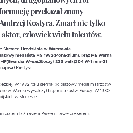
formację przekazał znany
Andrzej Kostyra. Zmarł nie tylko
 aktor, człowiek wielu talentów.
z Skrzecz. Urodził się w Warszawie
brązowy medalista MS 1982(Monachium), brąz ME Warna
y MP(Gwardia W-wa).Stoczył 236 walk(204 W-1 rem-31
napisał Kostyra.
ężkiej. W 1982 roku sięgnął po brązowy medal mistrzostw
nie w Warnie wywalczył brąz mistrzostw Europy. W 1980
mpijskich w Moskwie.
oim bratem-bliźniakiem Pawłem, także bokserem.