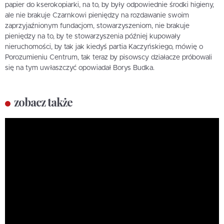
papier do kserokopiarki, na to, by były odpowiednie środki higieny,
ale nie brakuje Czarnkowi pieniędzy na rozdawanie swoim
zaprzyjaźnionym fundacjom, stowarzyszeniom, nie brakuje
pieniędzy na to, by te stowarzyszenia później kupowały
nieruchomości, by tak jak kiedyś partia Kaczyńskiego, mówię o
Porozumieniu Centrum, tak teraz by pisowscy działacze próbowali
się na tym uwłaszczyć opowiadał Borys Budka.
zobacz także