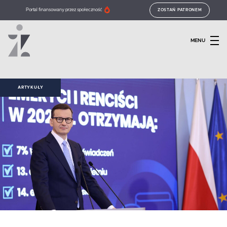
Portal finansowany przez społeczność
ZOSTAŃ PATRONEM
MENU
ARTYKUŁY