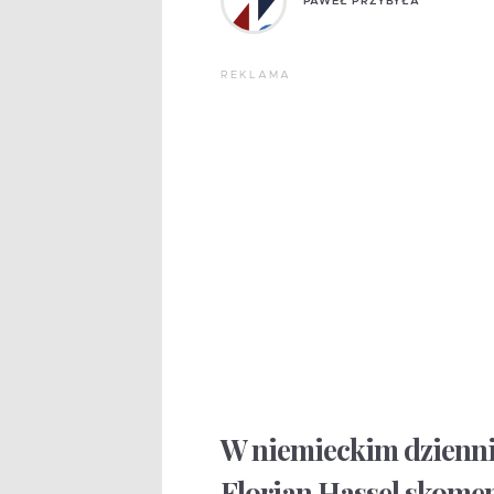
PAWEŁ PRZYBYŁA
REKLAMA
W niemieckim dzienni
Florian Hassel skomen