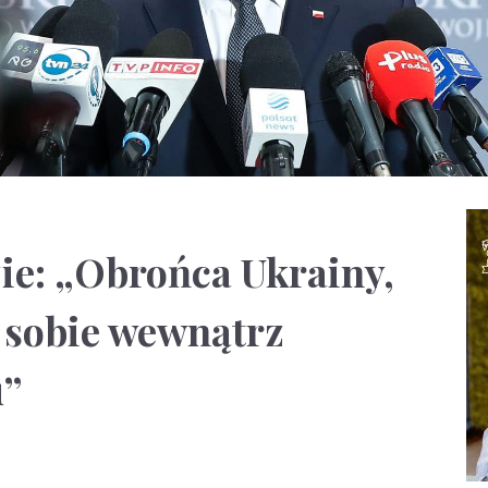
ie: „Obrońca Ukrainy,
i sobie wewnątrz
u”