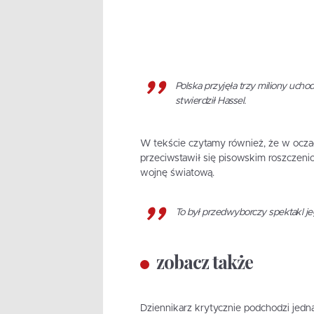
Polska przyjęła trzy miliony uch
stwierdził Hassel.
W tekście czytamy również, że w oczach
przeciwstawił się pisowskim roszczenio
wojnę światową.
To był przedwyborczy spektakl jeg
zobacz także
Dziennikarz krytycznie podchodzi jedna