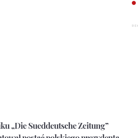
RE
ku „Die Sueddeutsche Zeitung”
tował postać polskiego prezydenta,