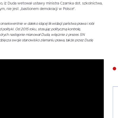
, iż Duda wetował ustawy ministra Czarnka dot. szkolnictwa,
, nie jest „bastionem demokracji w Polsce”.
onsekwentnie w daleko idącej likwidacji państwa prawa i robi
 polityki. Od 2015 roku, stosując polityczną kontrolę,
rych następnie mianował Duda, włącznie z prezes SN
zięcza swoje stanowisko złamaniu prawa, także przez Dudę