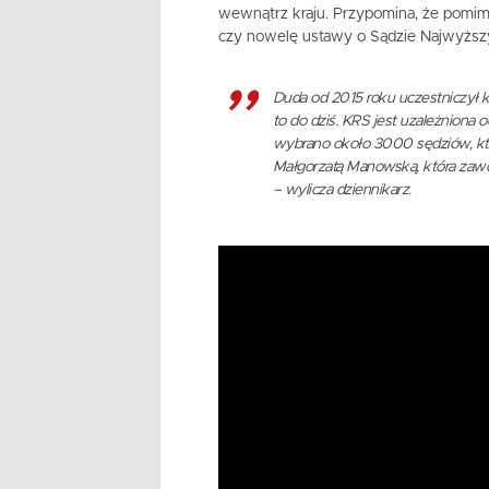
wewnątrz kraju. Przypomina, że pomimo
czy nowelę ustawy o Sądzie Najwyższym
Duda od 2015 roku uczestniczył k
to do dziś. KRS jest uzależniona od
wybrano około 3000 sędziów, któ
Małgorzatą Manowską, która zawd
– wylicza dziennikarz.