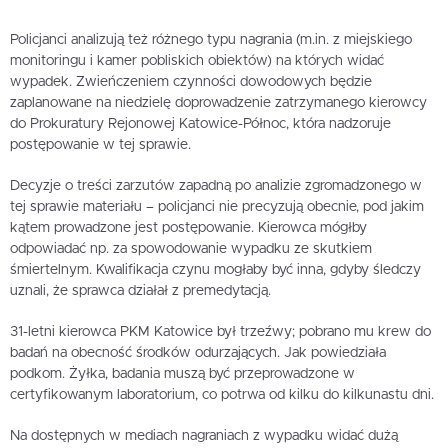
Policjanci analizują też różnego typu nagrania (m.in. z miejskiego
monitoringu i kamer pobliskich obiektów) na których widać
wypadek. Zwieńczeniem czynności dowodowych będzie
zaplanowane na niedzielę doprowadzenie zatrzymanego kierowcy
do Prokuratury Rejonowej Katowice-Północ, która nadzoruje
postępowanie w tej sprawie.
Decyzje o treści zarzutów zapadną po analizie zgromadzonego w
tej sprawie materiału – policjanci nie precyzują obecnie, pod jakim
kątem prowadzone jest postępowanie. Kierowca mógłby
odpowiadać np. za spowodowanie wypadku ze skutkiem
śmiertelnym. Kwalifikacja czynu mogłaby być inna, gdyby śledczy
uznali, że sprawca działał z premedytacją.
31-letni kierowca PKM Katowice był trzeźwy; pobrano mu krew do
badań na obecność środków odurzających. Jak powiedziała
podkom. Żyłka, badania muszą być przeprowadzone w
certyfikowanym laboratorium, co potrwa od kilku do kilkunastu dni.
Na dostępnych w mediach nagraniach z wypadku widać dużą