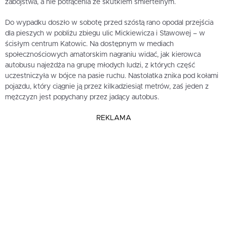
zabójstwa, a nie potrącenia ze skutkiem śmiertelnym.
Do wypadku doszło w sobotę przed szóstą rano opodal przejścia
dla pieszych w pobliżu zbiegu ulic Mickiewicza i Stawowej – w
ścisłym centrum Katowic. Na dostępnym w mediach
społecznościowych amatorskim nagraniu widać, jak kierowca
autobusu najeżdża na grupę młodych ludzi, z których część
uczestniczyła w bójce na pasie ruchu. Nastolatka znika pod kołami
pojazdu, który ciągnie ją przez kilkadziesiąt metrów, zaś jeden z
mężczyzn jest popychany przez jadący autobus.
REKLAMA