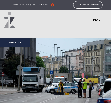
Portal finansowany przez społeczność
ZOSTAŃ PATRONEM
MENU
ARTYKUŁY