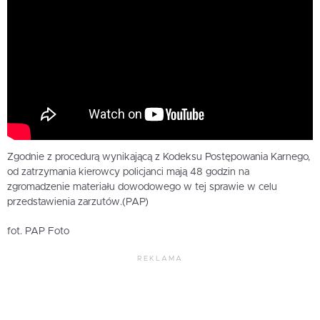
Zgodnie z procedurą wynikającą z Kodeksu Postępowania Karnego,
od zatrzymania kierowcy policjanci mają 48 godzin na
zgromadzenie materiału dowodowego w tej sprawie w celu
przedstawienia zarzutów.(PAP)
fot. PAP Foto
REKLAMA