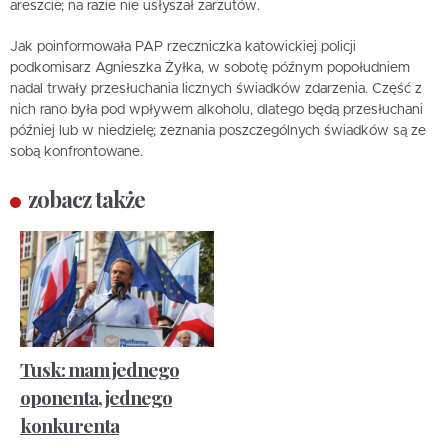
areszcie; na razie nie usłyszał zarzutów.
Jak poinformowała PAP rzeczniczka katowickiej policji
podkomisarz Agnieszka Żyłka, w sobotę późnym popołudniem
nadal trwały przesłuchania licznych świadków zdarzenia. Część z
nich rano była pod wpływem alkoholu, dlatego będą przesłuchani
później lub w niedzielę; zeznania poszczególnych świadków są ze
sobą konfrontowane.
zobacz także
Tusk: mam jednego
oponenta, jednego
konkurenta