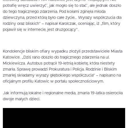
potrafię wręcz uwierzyć´, jak mogło się to stać´, ale jednak doszło
do tego tragicznego zdarzenia. Pod kołami zginęła młoda
dziewczyna, przed którą było całe życie… Wyrazy współczucia dla
rodziny oraz bliskich” – napisał Karolczak, oceniając, iż „film, który
pojawił się w internecie, jest druzgocący”.
Kondolencje bliskim ofiary wypadku złożyli przedstawiciele Miasta
Katowice. „Dziś rano doszło do tragicznego zdarzenia na ul.
Mickiewicza. Autobus potrącił 19-letnią kobietę, która niestety
zmarła. Sprawę prowadzi Prokuratura i Policja. Rodzinie i Bliskim
zmarłej składamy wyrazy głębokiego współczucia” – napisano na
oficjalnym profilu Katowic w portalu społecznościowym.
Jak informują lokalne i regionalne media, zmarła 19-latka osierociła
dwoje małych dzieci.