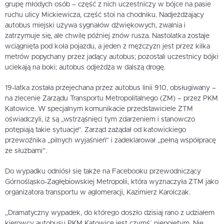
grupę młodych osób – część z nich uczestniczy w bójce na pasie
ruchu ulicy Mickiewicza, część stoi na chodniku. Nadjeżdżający
autobus miejski używa sygnałów dźwiękowych, zwalnia i
zatrzymuje się, ale chwilę później znów rusza. Nastolatka zostaje
wciągnięta pod koła pojazdu, a jeden z mężczyzn jest przez kilka
metrów popychany przez jadący autobus; pozostali uczestnicy bójki
uciekają na boki; autobus odjeżdża w dalszą drogę.
19-latka została przejechana przez autobus linii 910, obsługiwany –
na zlecenie Zarządu Transportu Metropolitalnego (ZM) – przez PKM
Katowice. W specjalnym komunikacie przedstawiciele ZTM
oświadczyli, iż są „wstrząśnięci tym zdarzeniem i stanowczo
potępiają takie sytuacje”. Zarząd zażądał od katowickiego
przewoźnika „pilnych wyjaśnień” i zadeklarował „pełną współpracę
ze służbami”.
Do wypadku odniósł się także na Facebooku przewodniczący
Górnośląsko-Zagłębiowskiej Metropolii, która wyznaczyła ZTM jako
organizatora transportu w aglomeracji, Kazimierz Karolczak.
„Dramatyczny wypadek, do którego doszło dzisiaj rano z udziałem
kierowcy autobusu PKM Katowice jest czymś´ niepojętym. Nie