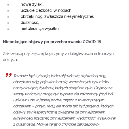
nowe żylaki,
uczucie ciężkości w nogach,
obrzęki nóg, zwłaszcza niesymetryczne,
duszność,
nietolerancja wysiłku.
Niepokojące objawy po przechorowaniu COVID-19
Zakrzepicę najczęściej kojarzymy z dolegliwościami kończyn
dolnych.
To może być sytuacja, która objawia się: ciężkością nóg,
obrzękami nóg, pojawieniem się wzmożonych rysunków
naczyniowych, żylaków, których dotąd nie było. Objawy ze
strony kończyny mogą być typowe dla zakrzepicy (czyli ból
łydki lub uda w jednej nodze, często z towarzyszącym
obrzękiem – przyp. red.), ale mogą też być pacjenci, których
objawy są niespecyficzne, związane ze zmniejszeniem
aktywności fizycznej, zmniejszeniem wydolności wysiłkowej,
z dusznością. Mówię teraz o chorobie zakrzepowo-