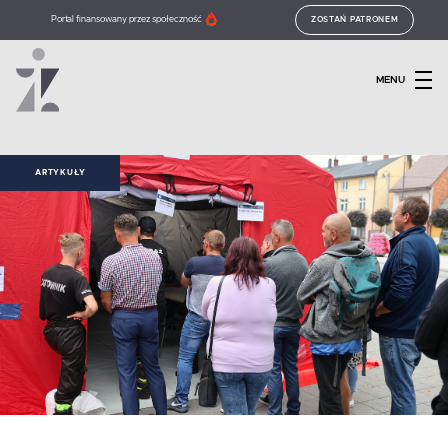
Portal finansowany przez społeczność
ZOSTAŃ PATRONEM
MENU
ARTYKUŁY