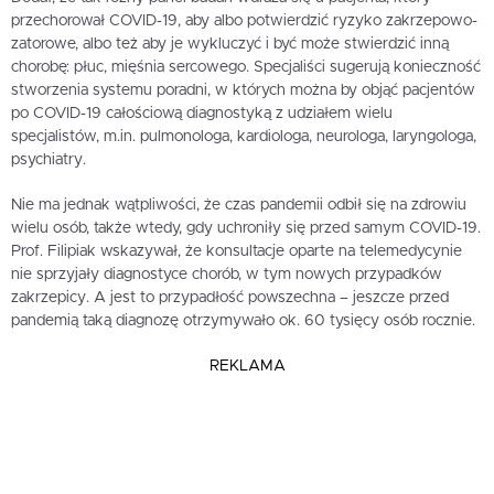
przechorował COVID-19, aby albo potwierdzić ryzyko zakrzepowo-
zatorowe, albo też aby je wykluczyć i być może stwierdzić inną
chorobę: płuc, mięśnia sercowego. Specjaliści sugerują konieczność
stworzenia systemu poradni, w których można by objąć pacjentów
po COVID-19 całościową diagnostyką z udziałem wielu
specjalistów, m.in. pulmonologa, kardiologa, neurologa, laryngologa,
psychiatry.
Nie ma jednak wątpliwości, że czas pandemii odbił się na zdrowiu
wielu osób, także wtedy, gdy uchroniły się przed samym COVID-19.
Prof. Filipiak wskazywał, że konsultacje oparte na telemedycynie
nie sprzyjały diagnostyce chorób, w tym nowych przypadków
zakrzepicy. A jest to przypadłość powszechna – jeszcze przed
pandemią taką diagnozę otrzymywało ok. 60 tysięcy osób rocznie.
REKLAMA