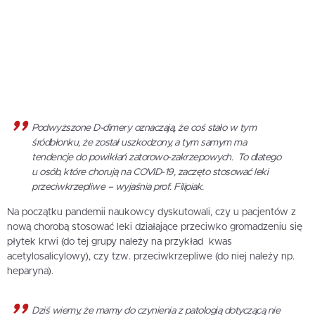
Podwyższone D-dimery oznaczają, że coś stało w tym
śródbłonku, że został uszkodzony, a tym samym ma
tendencje do powikłań zatorowo-zakrzepowych. To dlatego
u osób, które chorują na COVID-19, zaczęto stosować leki
przeciwkrzepliwe – wyjaśnia prof. Filipiak.
Na początku pandemii naukowcy dyskutowali, czy u pacjentów z
nową chorobą stosować leki działające przeciwko gromadzeniu się
płytek krwi (do tej grupy należy na przykład kwas
acetylosalicylowy), czy tzw. przeciwkrzepliwe (do niej należy np.
heparyna).
Dziś wiemy, że mamy do czynienia z patologią dotyczącą nie