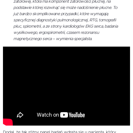
zatorowej, która ma komponent zatorowości płucnej, na
podstawie której rozwinąć się może nadciśnienie płucne. To
już bardzo skomplikowane przypadki, które wymagają
specyficznej diagnostyki pulmonologicznej, RTG, tomografii
płuc, spirometrii, a ze strony kardiologów EKG serca, badania
wysiłkowego, ergospirometrii, czasem rezonansu
magnetycznego serca – wymienia specjalista.
Dodał, że tak różny panel badań wdraża się u pacjenta, który