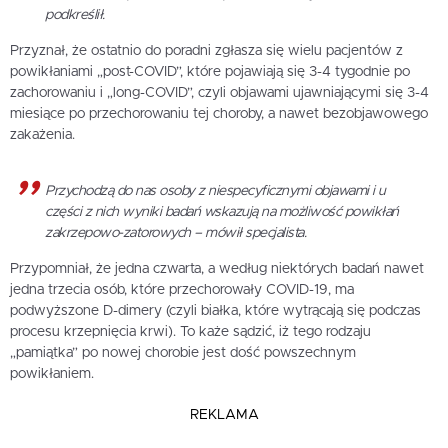
podkreślił.
Przyznał, że ostatnio do poradni zgłasza się wielu pacjentów z
powikłaniami „post-COVID”, które pojawiają się 3-4 tygodnie po
zachorowaniu i „long-COVID”, czyli objawami ujawniającymi się 3-4
miesiące po przechorowaniu tej choroby, a nawet bezobjawowego
zakażenia.
Przychodzą do nas osoby z niespecyficznymi objawami i u
części z nich wyniki badań wskazują na możliwość powikłań
zakrzepowo-zatorowych – mówił specjalista.
Przypomniał, że jedna czwarta, a według niektórych badań nawet
jedna trzecia osób, które przechorowały COVID-19, ma
podwyższone D-dimery (czyli białka, które wytrącają się podczas
procesu krzepnięcia krwi). To każe sądzić, iż tego rodzaju
„pamiątka” po nowej chorobie jest dość powszechnym
powikłaniem.
REKLAMA