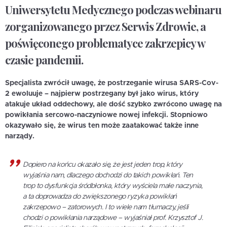
Uniwersytetu Medycznego podczas webinaru
zorganizowanego przez Serwis Zdrowie, a
poświęconego problematyce zakrzepicy w
czasie pandemii.
Specjalista zwrócił uwagę, że postrzeganie wirusa SARS-Cov-
2 ewoluuje – najpierw postrzegany był jako wirus, który
atakuje układ oddechowy, ale dość szybko zwrócono uwagę na
powikłania sercowo-naczyniowe nowej infekcji. Stopniowo
okazywało się, że wirus ten może zaatakować także inne
narządy.
Dopiero na końcu okazało się, że jest jeden trop, który
wyjaśnia nam, dlaczego dochodzi do takich powikłań. Ten
trop to dysfunkcja śródbłonka, który wyściela małe naczynia,
a ta doprowadza do zwiększonego ryzyka powikłań
zakrzepowo – zatorowych. I to wiele nam tłumaczy, jeśli
chodzi o powikłania narządowe – wyjaśniał prof. Krzysztof J.