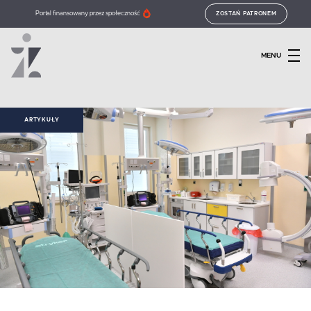
Portal finansowany przez społeczność
ZOSTAŃ PATRONEM
MENU
ARTYKUŁY