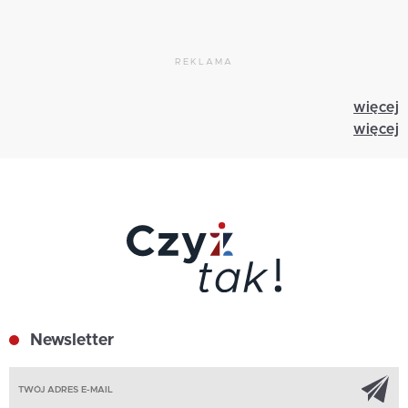
REKLAMA
więcej
więcej
Newsletter
Z