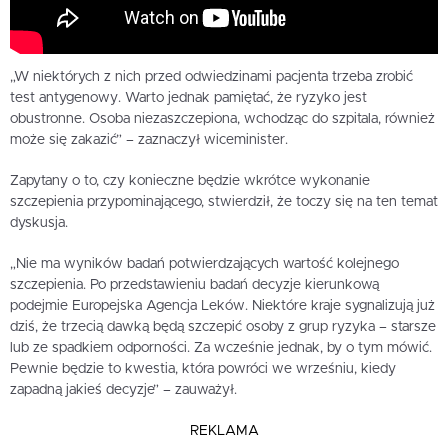
„W niektórych z nich przed odwiedzinami pacjenta trzeba zrobić
test antygenowy. Warto jednak pamiętać, że ryzyko jest
obustronne. Osoba niezaszczepiona, wchodząc do szpitala, również
może się zakazić” – zaznaczył wiceminister.
Zapytany o to, czy konieczne będzie wkrótce wykonanie
szczepienia przypominającego, stwierdził, że toczy się na ten temat
dyskusja.
„Nie ma wyników badań potwierdzających wartość kolejnego
szczepienia. Po przedstawieniu badań decyzje kierunkową
podejmie Europejska Agencja Leków. Niektóre kraje sygnalizują już
dziś, że trzecią dawką będą szczepić osoby z grup ryzyka – starsze
lub ze spadkiem odporności. Za wcześnie jednak, by o tym mówić.
Pewnie będzie to kwestia, która powróci we wrześniu, kiedy
zapadną jakieś decyzje” – zauważył.
REKLAMA