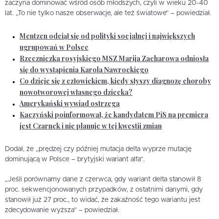
zaczyna dominować wśród osób młodszych, czyli w wieku 20-40
lat. „To nie tylko nasze obserwacje, ale też światowe” – powiedział.
Mentzen odciął się od polityki socjalnej i największych
ugrupowań w Polsce
Rzeczniczka rosyjskiego MSZ Marija Zacharowa odniosła
się do wystąpienia Karola Nawrockiego
Co dzieje się z człowiekiem, kiedy słyszy diagnozę choroby
nowotworowej własnego dziecka?
Amerykański wywiad ostrzega
Kaczyński poinformował, że kandydatem PiS na premiera
jest Czarnek i nie planuje w tej kwestii zmian
Dodał, że „prędzej czy później mutacja delta wyprze mutację
dominującą w Polsce – brytyjski wariant alfa”.
„Jeśli porównamy dane z czerwca, gdy wariant delta stanowił 8
proc. sekwencjonowanych przypadków, z ostatnimi danymi, gdy
stanowił już 27 proc., to widać, że zakaźność tego wariantu jest
zdecydowanie wyższa” – powiedział.