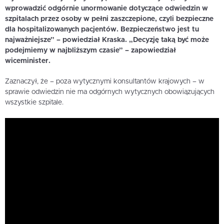
wprowadzić odgórnie unormowanie dotyczące odwiedzin w
szpitalach przez osoby w pełni zaszczepione, czyli bezpieczne
dla hospitalizowanych pacjentów. Bezpieczeństwo jest tu
najważniejsze” – powiedział Kraska. „Decyzję taką być może
podejmiemy w najbliższym czasie” – zapowiedział
wiceminister.
Zaznaczył, że – poza wytycznymi konsultantów krajowych – w
sprawie odwiedzin nie ma odgórnych wytycznych obowiązujących
wszystkie szpitale.