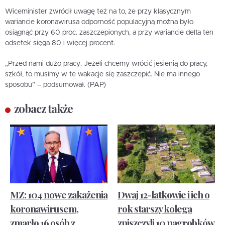
Wiceminister zwrócił uwagę też na to, że przy klasycznym
wariancie koronawirusa odporność populacyjną można było
osiągnąć przy 60 proc. zaszczepionych, a przy wariancie delta ten
odsetek sięga 80 i więcej procent.
„Przed nami dużo pracy. Jeżeli chcemy wrócić jesienią do pracy,
szkół, to musimy w te wakacje się zaszczepić. Nie ma innego
sposobu” – podsumował. (PAP)
zobacz także
MZ: 104 nowe zakażenia
Dwaj 12-latkowie i ich o
koronawirusem,
rok starszy kolega
zmarło 16 osób z
zniszczyli 10 nagrobków