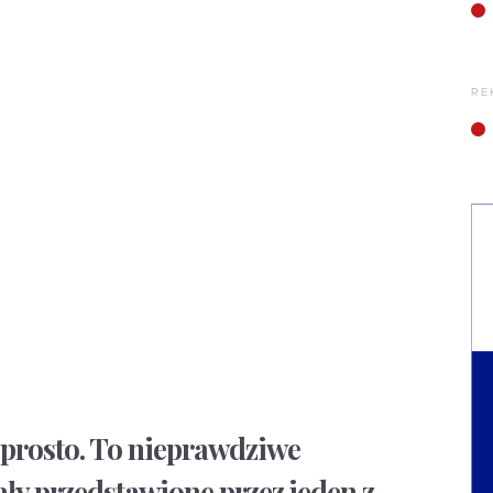
RE
 prosto. To nieprawdziwe
ały przedstawione przez jeden z