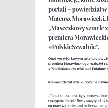
portali – powiedział 
Mateusz Morawiecki, 
„Maseczkowy szmelc za
premiera Morawieckie
#PolskieSzwalnie”.
Onet we wtorkowym artykule pt.
„M
premiera Morawieckiego rozłożył rz
#PolskieSzwalnie miał dać Polakom 
Premier złożył dziś kuriozalne oświ
„Zabrał się za niego były kierowca Kor
rozsypce.
Polskie
firmy uszyły aż 178
na budowę.
Dziesiątki milionów zale