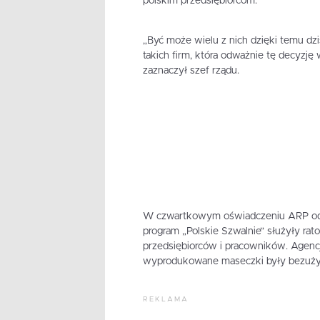
polskim przedsiębiorcom.
„Być może wielu z nich dzięki temu dzi
takich firm, która odważnie tę decyzj
zaznaczył szef rządu.
W czwartkowym oświadczeniu ARP odnos
program „Polskie Szwalnie” służyły rato
przedsiębiorców i pracowników. Agencj
wyprodukowane maseczki były bezuży
REKLAMA