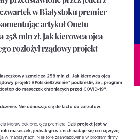
w czwartek w Białystoku premier
komentując artykuł Onetu
 258 mln zł. Jak kierowca ojca
go rozłożył rządowy projekt
aseczkowy szmelc za 258 mln zł. Jak kierowca ojca
ądowy projekt #PolskieSzwalnie”
podkreślił, że
„program
dostęp do maseczek chroniących przed COVID-19”.
adczenie. Nie odnosząc się de facto do zarzutów.
nela Morawieckiego, ojca premiera. Dziś
projekt jest w
 mln maseczek, jednak gros z nich nadaje się co najwyżej
gają w magazynach. Niektóre zaangażowane w program firmy