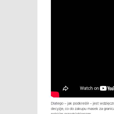
Dlatego – jak podkreślił – jest wdzię
decyzje, co do zakupu masek za granicą