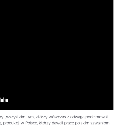
czny „wszystkim tym, którzy wówczas z odwagą podejmowali
, produkcji w Polsce, którzy dawali pracę polskim szwalniom,