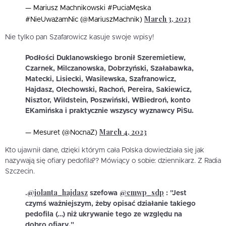
— Mariusz Machnikowski #PuciaMęska
March 3, 2023
#NieUważamNic (@MariuszMachnik)
Nie tylko pan Szafarowicz kasuje swoje wpisy!
Podłości Duklanowskiego bronił Szeremietiew,
Czarnek, Milczanowska, Dobrzyński, Szałabawka,
Matecki, Lisiecki, Wasilewska, Szafranowicz,
Hajdasz, Olechowski, Rachoń, Pereira, Sakiewicz,
Nisztor, Wildstein, Poszwiński, WBiedroń, konto
EKamińska i praktycznie wszyscy wyznawcy PiSu.
March 4, 2023
— Mesuret (@NocnaZ)
Kto ujawnił dane, dzięki którym cała Polska dowiedziała się jak
nazywają się ofiary pedofila?? Mówiący o sobie: dziennikarz. Z Radia
Szczecin.
@jolanta_hajdasz
@cmwp_sdp
.
szefowa
: "Jest
czymś ważniejszym, żeby opisać działanie takiego
pedofila (…) niż ukrywanie tego ze względu na
dobro ofiary."