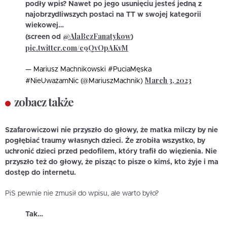
podły wpis? Nawet po jego usunięciu jesteś jedną z
najobrzydliwszych postaci na TT w swojej kategorii
wiekowej…
@AlaBezFanatykow
(screen od
)
pic.twitter.com/c9QvOpAKvM
— Mariusz Machnikowski #PuciaMęska
March 3, 2023
#NieUważamNic (@MariuszMachnik)
zobacz także
Szafarowiczowi nie przyszło do głowy, że matka milczy by nie
pogłębiać traumy własnych dzieci. Że zrobiła wszystko, by
uchronić dzieci przed pedofilem, który trafił do więzienia. Nie
przyszło też do głowy, że pisząc to pisze o kimś, kto żyje i ma
dostęp do internetu.
PiS pewnie nie zmusił do wpisu, ale warto było?
Tak…