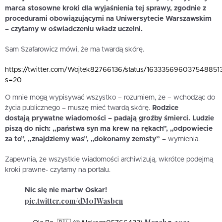
marca stosowne kroki dla wyjaśnienia tej sprawy, zgodnie z
procedurami obowiązującymi na Uniwersytecie Warszawskim
– czytamy w oświadczeniu władz uczelni.
Sam Szafarowicz mówi, że ma twardą skórę.
https://twitter.com/Wojtek82766136/status/163335696037548851
s=20
O mnie mogą wypisywać wszystko – rozumiem, że – wchodząc do
życia publicznego – muszę mieć twardą skórę.
Rodzice
dostają prywatne wiadomości – padają groźby śmierci. Ludzie
piszą do nich: „państwa syn ma krew na rękach”, „odpowiecie
za to”, „znajdziemy was”, „dokonamy zemsty” –
wymienia.
Zapewnia, że wszystkie wiadomości archiwizują, wkrótce podejmą
kroki prawne- czytamy na portalu.
Nic się nie martw Oskar!
pic.twitter.com/dM0IWasbcn