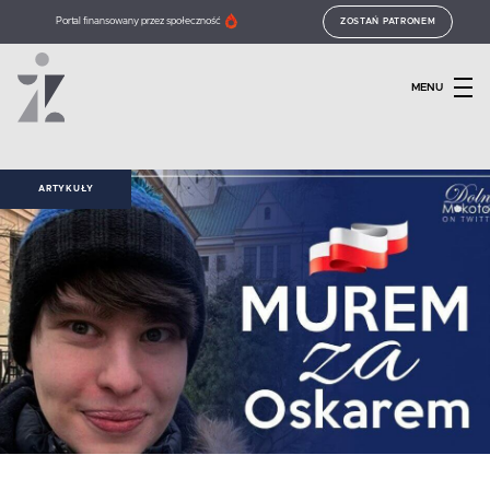
Portal finansowany przez społeczność
ZOSTAŃ PATRONEM
MENU
ARTYKUŁY