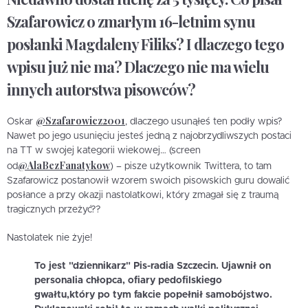
Szafarowicz o zmarłym 16-letnim synu
posłanki Magdaleny Filiks? I dlaczego tego
wpisu już nie ma? Dlaczego nie ma wielu
innych autorstwa pisowców?
@Szafarowicz2001
Oskar
, dlaczego usunąłeś ten podły wpis?
Nawet po jego usunięciu jesteś jedną z najobrzydliwszych postaci
na TT w swojej kategorii wiekowej… (screen
@AlaBezFanatykow
od
) – pisze użytkownik Twittera, to tam
Szafarowicz postanowił wzorem swoich pisowskich guru dowalić
posłance a przy okazji nastolatkowi, który zmagał się z traumą
tragicznych przeżyć??
Nastolatek nie żyje!
To jest "dziennikarz" Pis-radia Szczecin. Ujawnił on
personalia chłopca, ofiary pedofilskiego
gwałtu,który po tym fakcie popełnił samobójstwo.