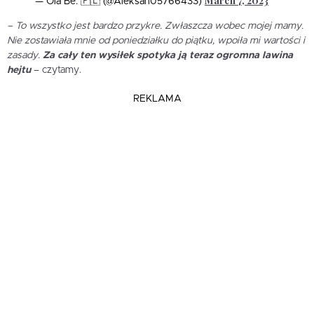
March 7, 2023
— Ola Be. 🇵🇱 (@Aleksan05766433)
– To wszystko jest bardzo przykre. Zwłaszcza wobec mojej mamy.
Nie zostawiała mnie od poniedziałku do piątku, wpoiła mi wartości i
zasady.
Za cały ten wysiłek spotyka ją teraz ogromna lawina
hejtu
– czytamy.
REKLAMA