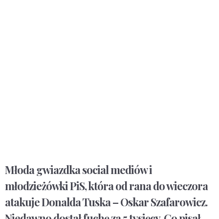
Młoda gwiazdka social mediów i
młodzieżówki PiS, która od rana do wieczora
atakuje Donalda Tuska – Oskar Szafarowicz.
Niedawno dostał fuchę za 5 tysięcy. Co pisał