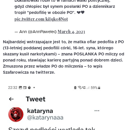
Duklanowski robił to w ramach walki politycznej,
gdyż chłopiec był synem posłanki PO a dziennikarz
tropił "pedofilię w obozie PO". 💔🖤
pic.twitter.com/kiIqk08Not
March 4, 2023
— Ann (@AnnPawelec)
Najbardziej wstrząsające jest to, że matka ofiar pedofila z PO
(13-letniej poddanej pedofilii córki, 16-let. syna, którego
skazany kusił narkotykami) – znana POSŁANKA PO milczy od
ponad roku, stawiając karierę partyjną ponad dobrem dzieci.
Zmuszona przez władze PO do milczenia – to wpis
Szafarowicza na twitterze.