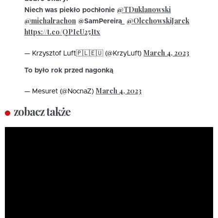
@TDuklanowski
Niech was piekło pochłonie
@michalrachon
@OlechowskiJarek
@SamPereira_
https://t.co/QPIcU25Itx
March 4, 2023
— Krzysztof Luft🇵🇱🇪🇺 (@KrzyLuft)
To było rok przed nagonką
March 4, 2023
— Mesuret (@NocnaZ)
zobacz także