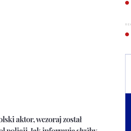
RE
lski aktor, wczoraj został
l policji. Jak informują służby