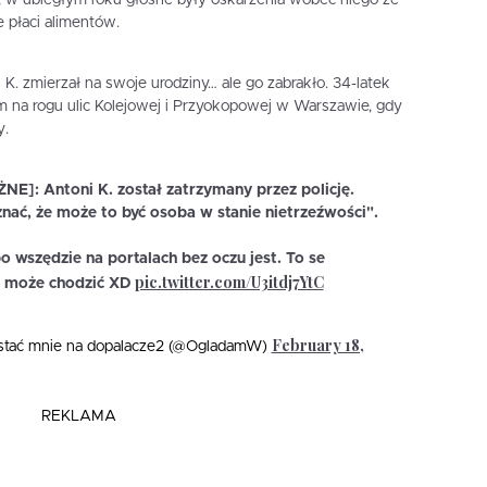
ej, w ubiegłym roku głośne były oskarżenia wobec niego ze
e płaci alimentów.
. zmierzał na swoje urodziny… ale go zabrakło. 34-latek
m na rogu ulic Kolejowej i Przyokopowej w Warszawie, gdy
y.
]: Antoni K. został zatrzymany przez policję.
nać, że może to być osoba w stanie nietrzeźwości".
wszędzie na portalach bez oczu jest. To se
pic.twitter.com/U3itdj7YtC
go może chodzić XD
February 18,
stać mnie na dopalacze2 (@OgladamW)
REKLAMA