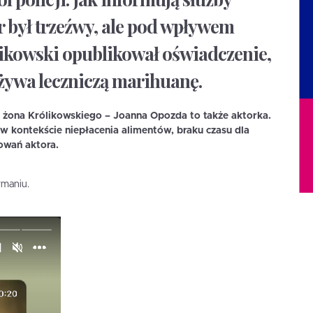
r był trzeźwy, ale pod wpływem
ikowski opublikował oświadczenie,
ożywa leczniczą marihuanę.
ż żona Królikowskiego – Joanna Opozda to także aktorka.
w kontekście niepłacenia alimentów, braku czasu dla
owań aktora.
ymaniu.