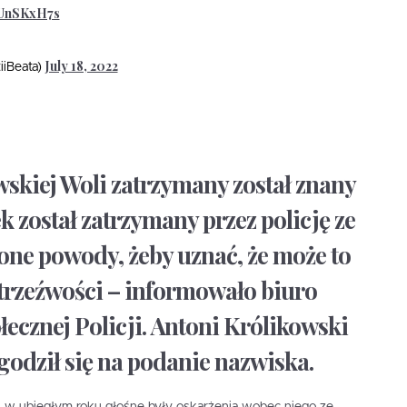
LUnSKxH7s
July 18, 2022
iiBeata)
wskiej Woli zatrzymany został znany
ek został zatrzymany przez policję ze
ne powody, żeby uznać, że może to
etrzeźwości – informowało biuro
cznej Policji. Antoni Królikowski
godził się na podanie nazwiska.