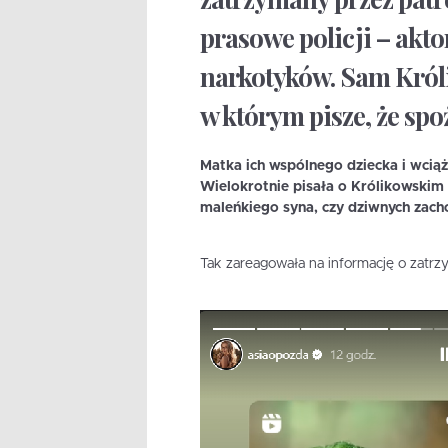
prasowe policji – akto
narkotyków. Sam Król
w którym pisze, że sp
Matka ich wspólnego dziecka i wcią
Wielokrotnie pisała o Królikowskim 
maleńkiego syna, czy dziwnych zach
Tak zareagowała na informację o zatrz