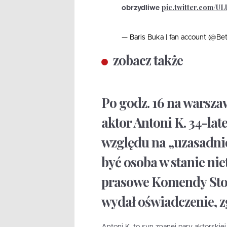
pic.twitter.com/U
obrzydliwe
— Baris Buka | fan account (@Bet
zobacz także
Po godz. 16 na warsza
aktor Antoni K. 34-lat
względu na „uzasadnio
być osoba w stanie ni
prasowe Komendy Stołe
wydał oświadczenie, z