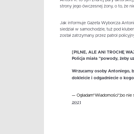
Antoni K. to syn znanej pary aktorski
strony jego ówczesnej żony, o to, że ni
Jak informuje Gazeta Wyborcza Antoni K
siedział w samochodzie, tuż pod klube
został zatrzymany przez patrol policyjn
[PILNE, ALE ANI TROCHĘ WAŻNE
Policja miała "powody, żeby uz
Wrzucamy osoby Antoniego, bo 
dokleicie i odgadniecie o ko
— Ogladam"Wiadomości",bo nie 
2023