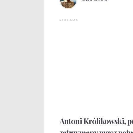
JAREK ADAMSKI
REKLAMA
Antoni Królikowski, po
zatrzymany przez patro