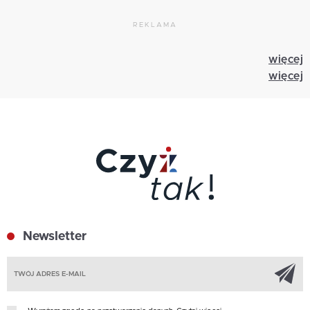
REKLAMA
więcej
więcej
Newsletter
Z