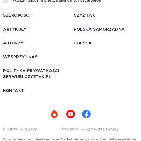
Wyrażam zgodę na przetwarzanie danych.
Czytaj więcej
SZEROKOŚCI!
CZYŻ TAK
ARTYKUŁY
POLSKA SAMORZĄDNA
AUTORZY
POLSKA
WESPRZYJ NAS
POLITYKA PRYWATNOŚCI
SERWISU CZYZTAK.PL
KONTAKT
Designed by
Developed by
Zamieszczone na stronach internetowych portalu Czyż TAK! materiały sygnowane skrótem „PAP” stanowią element