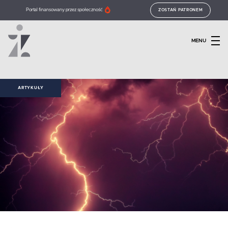
Portal finansowany przez społeczność
ZOSTAŃ PATRONEM
MENU
ARTYKUŁY