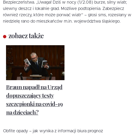
Bezpieczeństwa. „Uwaga! Dziś w nocy (1/2.08) burze, silny wiatr,
ulewny deszcz i lokalnie grad. Możliwe podtopienia. Zabezpiecz
również rzeczy, które może porwać wiatr” – głosi sms, rozesłany w
niedzielę rano do mieszkańców m.in. województwa śląskiego.
zobacz także
Braun napadł na Urząd
dopuszczający testy
szczepionki na covid-19
na dzieciach?
Obfite opady – jak wynika z informacji biura prognoz