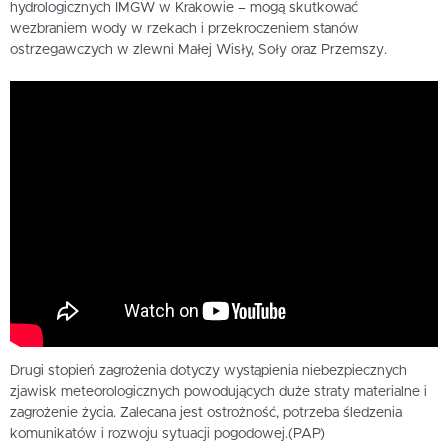
hydrologicznych IMGW w Krakowie – mogą skutkować
wezbraniem wody w rzekach i przekroczeniem stanów
ostrzegawczych w zlewni Małej Wisły, Soły oraz Przemszy.
Drugi stopień zagrożenia dotyczy wystąpienia niebezpiecznych
zjawisk meteorologicznych powodujących duże straty materialne i
zagrożenie życia. Zalecana jest ostrożność, potrzeba śledzenia
komunikatów i rozwoju sytuacji pogodowej.(PAP)