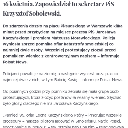
16 kwietnia. Zapowiedział to sekretarz PiS
Krzysztof Sobolewski.
Do zdarzenia doszło na placu Piłsudskiego w Warszawie kilka
minut przed przybyciem na miejsce prezesa PiS Jarosława
Kaczyńskiego i premiera Mateusza Morawieckiego. Policja
wyniosła sprzed pomnika ofiar katastrofy smoleńskiej co
najmniej dwie osoby. Wcześniej protestujący złożyli przed
pomnikiem wieniec z kontrowersyjnym napisem – informuje
Polsat News.
Policjanci powalili je na ziemię, a następnie wynieśli poza plac co
najmniej dwie z nich, w tym Babcię Kasię – informuje Polsat News.
Od porannych godzin przy pomniku zebrała się mała grupa osób
protestujących, która złożyć postanowiła własny wieniec. Słychać
było głosy, dlaczego nie ma Jarosława Kaczyńskiego.
„Pamięci 95. ofiar Lecha Kaczyńskiego, który – ignorując wszelkie
procedury – nakazał pilotom lądować w Smoleńsku. Naród Polski,
spoczywajcie w pokoju” – tak brzmiał napis na nim – relacjonowała