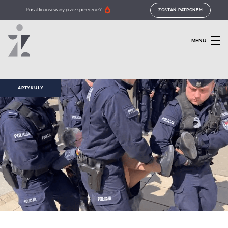
Portal finansowany przez społeczność
ZOSTAŃ PATRONEM
MENU
ARTYKUŁY