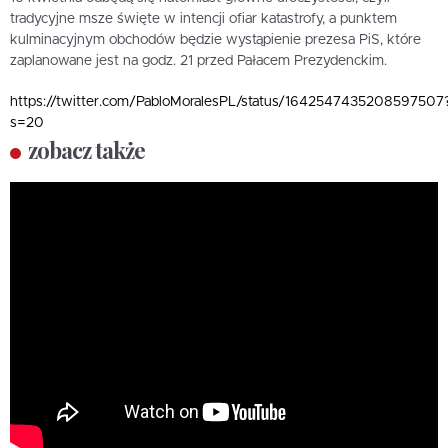
tradycyjne msze święte w intencji ofiar katastrofy, a punktem
kulminacyjnym obchodów będzie wystąpienie prezesa PiS, które
zaplanowane jest na godz. 21 przed Pałacem Prezydenckim.
https://twitter.com/PabloMoralesPL/status/1642547435208597507
s=20
zobacz także