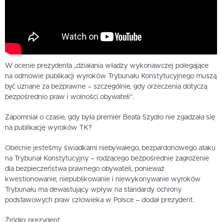
W ocenie prezydenta „działania władzy wykonawczej polegające
na odmowie publikacji wyroków Trybunału Konstytucyjnego muszą
być uznane za bezprawne – szczególnie, gdy orzeczenia dotyczą
bezpośrednio praw i wolności obywateli”.
Zapomniał o czasie, gdy była premier Beata Szydło nie zgadzała się
na publikację wyroków TK?
Obecnie jesteśmy świadkami niebywałego, bezpardonowego ataku
na Trybunał Konstytucyjny – rodzącego bezpośrednie zagrożenie
dla bezpieczeństwa prawnego obywateli, ponieważ
kwestionowanie, niepublikowanie i niewykonywanie wyroków
Trybunału ma dewastujący wpływ na standardy ochrony
podstawowych praw człowieka w Polsce – dodał prezydent.
Źródło: prezydent