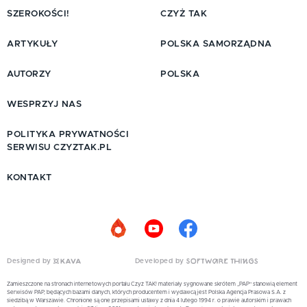
SZEROKOŚCI!
CZYŻ TAK
ARTYKUŁY
POLSKA SAMORZĄDNA
AUTORZY
POLSKA
WESPRZYJ NAS
POLITYKA PRYWATNOŚCI
SERWISU CZYZTAK.PL
KONTAKT
Designed by
Developed by
Zamieszczone na stronach internetowych portalu Czyż TAK! materiały sygnowane skrótem „PAP” stanowią element
Serwisów PAP, będących bazami danych, których producentem i wydawcą jest Polska Agencja Prasowa S.A. z
siedzibą w Warszawie. Chronione są one przepisami ustawy z dnia 4 lutego 1994 r. o prawie autorskim i prawach