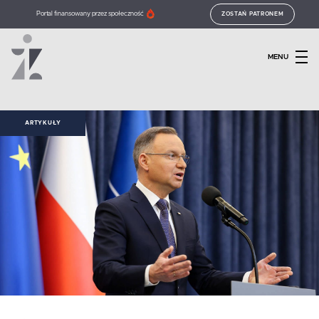
Portal finansowany przez społeczność
ZOSTAŃ PATRONEM
MENU
ARTYKUŁY