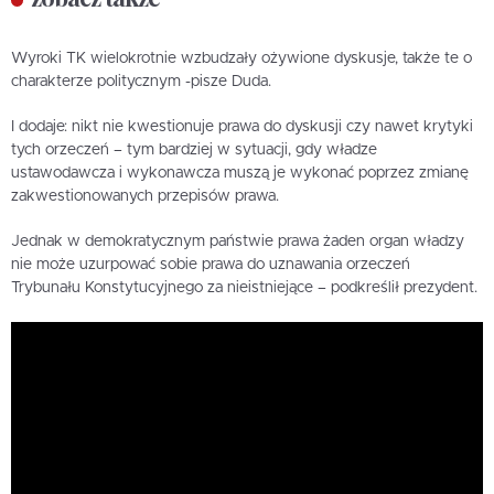
Wyroki TK wielokrotnie wzbudzały ożywione dyskusje, także te o
charakterze politycznym -pisze Duda.
I dodaje: nikt nie kwestionuje prawa do dyskusji czy nawet krytyki
tych orzeczeń – tym bardziej w sytuacji, gdy władze
ustawodawcza i wykonawcza muszą je wykonać poprzez zmianę
zakwestionowanych przepisów prawa.
Jednak w demokratycznym państwie prawa żaden organ władzy
nie może uzurpować sobie prawa do uznawania orzeczeń
Trybunału Konstytucyjnego za nieistniejące – podkreślił prezydent.