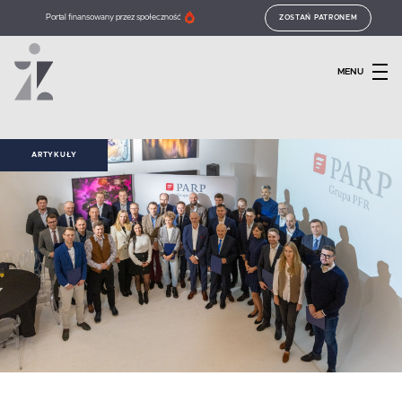
Portal finansowany przez społeczność
ZOSTAŃ PATRONEM
MENU
ARTYKUŁY