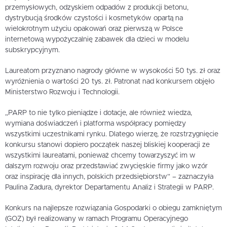
przemysłowych, odzyskiem odpadów z produkcji betonu,
dystrybucją środków czystości i kosmetyków opartą na
wielokrotnym użyciu opakowań oraz pierwszą w Polsce
internetową wypożyczalnię zabawek dla dzieci w modelu
subskrypcyjnym.
Laureatom przyznano nagrody główne w wysokości 50 tys. zł oraz
wyróżnienia o wartości 20 tys. zł. Patronat nad konkursem objęło
Ministerstwo Rozwoju i Technologii.
„PARP to nie tylko pieniądze i dotacje, ale również wiedza,
wymiana doświadczeń i platforma współpracy pomiędzy
wszystkimi uczestnikami rynku. Dlatego wierzę, że rozstrzygnięcie
konkursu stanowi dopiero początek naszej bliskiej kooperacji ze
wszystkimi laureatami, ponieważ chcemy towarzyszyć im w
dalszym rozwoju oraz przedstawiać zwycięskie firmy jako wzór
oraz inspirację dla innych, polskich przedsiębiorstw” – zaznaczyła
Paulina Zadura, dyrektor Departamentu Analiz i Strategii w PARP.
Konkurs na najlepsze rozwiązania Gospodarki o obiegu zamkniętym
(GOZ) był realizowany w ramach Programu Operacyjnego