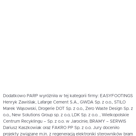
Dodatkowo PARP wyróżniła w tej kategorii firmy: EASYFOOTINGS
Henryk Zawiślak, Lafarge Cement S.A., GWDA Sp. z o.o., STILO
Marek Wąsowski, Drogerie DOT Sp. z o.o., Zero Waste Design Sp. z
o.o., New Solutions Group sp. z o.o, LDK Sp. z o.o. , Wielkopolskie
Centrum Recyklingu – Sp. z o.o. w Jarocinie, BRAMY – SERWIS
Dariusz Kaszkowiak oraz FAKRO PP Sp. z o.o. Jury doceniło
projekty związane m.in. z regeneracją elektroniki sterowników bram