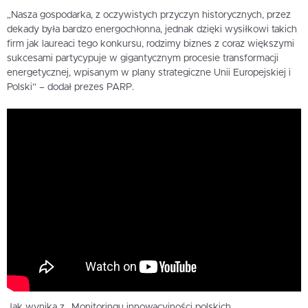
„Nasza gospodarka, z oczywistych przyczyn historycznych, przez
dekady była bardzo energochłonna, jednak dzięki wysiłkowi takich
firm jak laureaci tego konkursu, rodzimy biznes z coraz większymi
sukcesami partycypuje w gigantycznym procesie transformacji
energetycznej, wpisanym w plany strategiczne Unii Europejskiej i
Polski” – dodał prezes PARP.
Jak wynika z „Monitoringu innowacyjności polskich