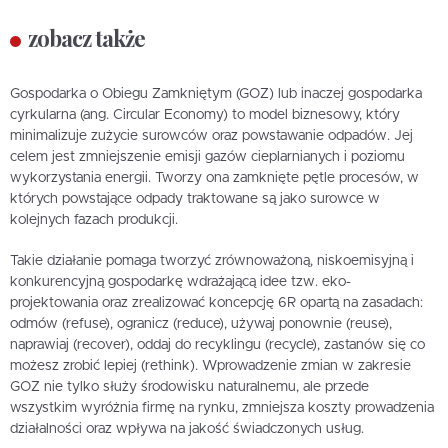
zobacz także
Gospodarka o Obiegu Zamkniętym (GOZ) lub inaczej gospodarka
cyrkularna (ang. Circular Economy) to model biznesowy, który
minimalizuje zużycie surowców oraz powstawanie odpadów. Jej
celem jest zmniejszenie emisji gazów cieplarnianych i poziomu
wykorzystania energii. Tworzy ona zamknięte pętle procesów, w
których powstające odpady traktowane są jako surowce w
kolejnych fazach produkcji.
Takie działanie pomaga tworzyć zrównoważoną, niskoemisyjną i
konkurencyjną gospodarkę wdrażającą idee tzw. eko-
projektowania oraz zrealizować koncepcję 6R opartą na zasadach:
odmów (refuse), ogranicz (reduce), używaj ponownie (reuse),
naprawiaj (recover), oddaj do recyklingu (recycle), zastanów się co
możesz zrobić lepiej (rethink). Wprowadzenie zmian w zakresie
GOZ nie tylko służy środowisku naturalnemu, ale przede
wszystkim wyróżnia firmę na rynku, zmniejsza koszty prowadzenia
działalności oraz wpływa na jakość świadczonych usług.