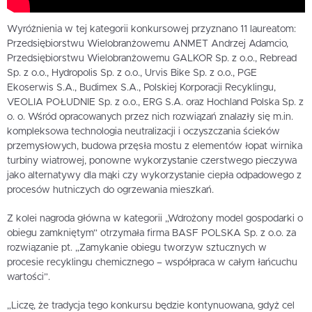
Wyróżnienia w tej kategorii konkursowej przyznano 11 laureatom:
Przedsiębiorstwu Wielobranżowemu ANMET Andrzej Adamcio,
Przedsiębiorstwu Wielobranżowemu GALKOR Sp. z o.o., Rebread
Sp. z o.o., Hydropolis Sp. z o.o., Urvis Bike Sp. z o.o., PGE
Ekoserwis S.A., Budimex S.A., Polskiej Korporacji Recyklingu,
VEOLIA POŁUDNIE Sp. z o.o., ERG S.A. oraz Hochland Polska Sp. z
o. o. Wśród opracowanych przez nich rozwiązań znalazły się m.in.
kompleksowa technologia neutralizacji i oczyszczania ścieków
przemysłowych, budowa przęsła mostu z elementów łopat wirnika
turbiny wiatrowej, ponowne wykorzystanie czerstwego pieczywa
jako alternatywy dla mąki czy wykorzystanie ciepła odpadowego z
procesów hutniczych do ogrzewania mieszkań.
Z kolei nagroda główna w kategorii „Wdrożony model gospodarki o
obiegu zamkniętym” otrzymała firma BASF POLSKA Sp. z o.o. za
rozwiązanie pt. „Zamykanie obiegu tworzyw sztucznych w
procesie recyklingu chemicznego – współpraca w całym łańcuchu
wartości”.
„Liczę, że tradycja tego konkursu będzie kontynuowana, gdyż cel