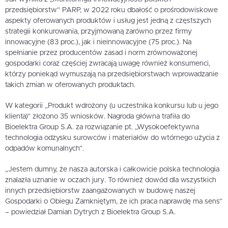
przedsiębiorstw” PARP, w 2022 roku dbałość o prośrodowiskowe
aspekty oferowanych produktów i usług jest jedną z częstszych
strategii konkurowania, przyjmowaną zarówno przez firmy
innowacyjne (83 proc.), jak i nieinnowacyjne (75 proc.). Na
spełnianie przez producentów zasad i norm zrównoważonej
gospodarki coraz częściej zwracają uwagę również konsumenci,
którzy poniekąd wymuszają na przedsiębiorstwach wprowadzanie
takich zmian w oferowanych produktach.
W kategorii „Produkt wdrożony (u uczestnika konkursu lub u jego
klienta)” złożono 35 wniosków. Nagroda główna trafiła do
Bioelektra Group S.A. za rozwiązanie pt. „Wysokoefektywna
technologia odzysku surowców i materiałów do wtórnego użycia z
odpadów komunalnych”.
„Jestem dumny, że nasza autorska i całkowicie polska technologia
znalazła uznanie w oczach jury. To również dowód dla wszystkich
innych przedsiębiorstw zaangażowanych w budowę naszej
Gospodarki o Obiegu Zamkniętym, że ich praca naprawdę ma sens”
– powiedział Damian Dytrych z Bioelektra Group S.A.