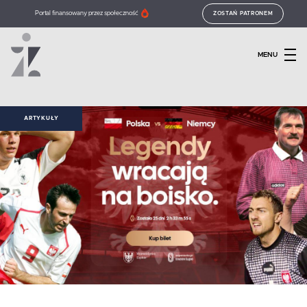
Portal finansowany przez społeczność
ZOSTAŃ PATRONEM
MENU
ARTYKUŁY