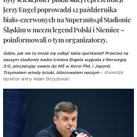
Jerzy Engel poprowadzi 12 października
biało-czerwonych na Superauto.pl Stadionie
Śląskim w meczu legend Polski i Niemiec –
poinformowali o tym organizatorzy.
Gdzie, jak nie tu może się odbyć takie spotkanie? Przecież na
naszym stadionie kadra trenera Engela wygrała z Norwegią
3:0, pieczętując awans do MŚ w Korei Płd. i Japonii.
Trzymałem wtedy kciuki, kibicowałem naszym
– stwierdził
dyrektor areny Adam Strzyżewski.