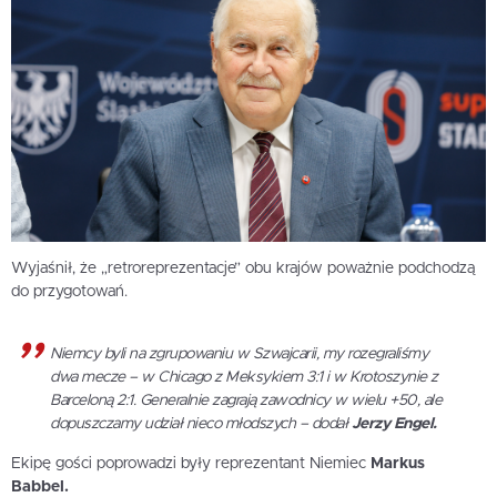
Wyjaśnił, że „retroreprezentacje” obu krajów poważnie podchodzą
do przygotowań.
Niemcy byli na zgrupowaniu w Szwajcarii, my rozegraliśmy
dwa mecze – w Chicago z Meksykiem 3:1 i w Krotoszynie z
Barceloną 2:1. Generalnie zagrają zawodnicy w wielu +50, ale
dopuszczamy udział nieco młodszych – dodał
Jerzy Engel.
Ekipę gości poprowadzi były reprezentant Niemiec
Markus
Babbel.