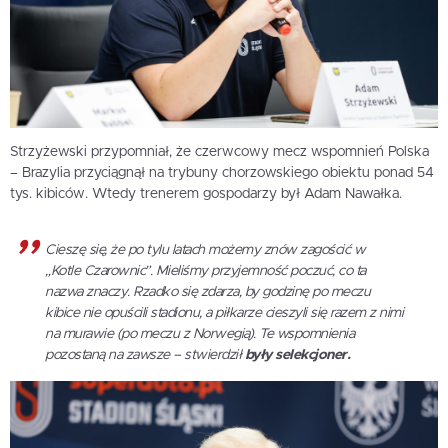
Strzyżewski przypomniał, że czerwcowy mecz wspomnień Polska
– Brazylia przyciągnął na trybuny chorzowskiego obiektu ponad 54
tys. kibiców. Wtedy trenerem gospodarzy był Adam Nawałka.
Cieszę się, że po tylu latach możemy znów zagościć w
„Kotle Czarownic”. Mieliśmy przyjemność poczuć, co ta
nazwa znaczy. Rzadko się zdarza, by godzinę po meczu
kibice nie opuścili stadionu, a piłkarze cieszyli się razem z nimi
na murawie (po meczu z Norwegią). Te wspomnienia
pozostaną na zawsze – stwierdził
były selekcjoner.