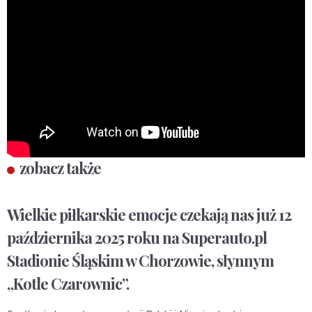
zobacz także
Wielkie piłkarskie emocje czekają nas już
12
października 2025 roku
na Superauto.pl
Stadionie Śląskim w Chorzowie, słynnym
„Kotle Czarownic”.