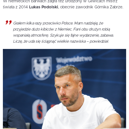
W niemieckich barwach zagra też urodzony w Gliwicach mistrz
świata z 2014
Lukas Podolski
, obecnie zawodnik Górnika Zabrze.
Grałem kilka razy przeciwko Polsce. Mam nadzieję, że
przyjedzie dużo kibiców z Niemiec. Fani obu drużyn robią
wspaniałą atmosferę. Szykuje się fajne wydarzenie, zabawa.
Liczę, że uda się ściągnąć wielkie nazwiska – powiedział.