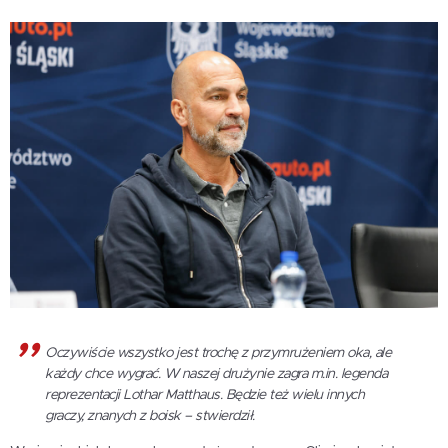
Oczywiście wszystko jest trochę z przymrużeniem oka, ale
każdy chce wygrać. W naszej drużynie zagra m.in. legenda
reprezentacji Lothar Matthaus. Będzie też wielu innych
graczy, znanych z boisk – stwierdził.