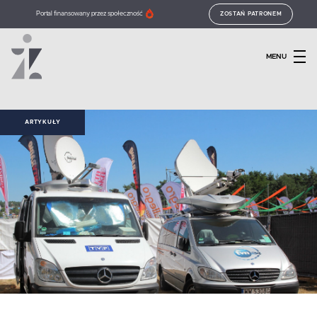
Portal finansowany przez społeczność
ZOSTAŃ PATRONEM
MENU
ARTYKUŁY