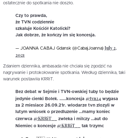
ostatecznie do spotkania nie doszło.
Czy to prawda,
że TVN codziennie
szkaluje Kościół Katolicki?
Jak dobrze, że kończy im się koncesja.
July 2,
— JOANNA CABAJ Gdansk (@CabajJoanna)
2021
Zdaniem dziennika, ambasada nie chciała się zgodzić na
nagrywanie i protokołowanie spotkania. Według dziennika, taki
warunek postawiła KRRiT.
Bez debat w Sejmie i TVN-owskiej tuby to będzie
@tvn24
jedynie cienki Bolek. ……koncesja
wygasa
za 2 miesiace 26.09.21r. wlodarze tvn zlozyli w
lutym wniosek o przedluzenie …mamy koniec
@KRRiT__
czerwca
zwleka i milczy …aut do
@KRRiT__
Niemiec o koncesje
tak trzymc