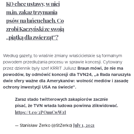
KO chce ustawy, w niej
m.in. zakaz trzymania
psów na łańcuchach. Co
zrobi Kaczyński ze swoją
„piątką dla zwierząt”?
Według gazety, to właśnie zmiany właścicielskie są formalnym
powodem przedłużania procesu w sprawie koncesji. Cytowany
przez dziennik były szef KRRiT Juliusz
Braun mówi, że nie ma
powodów, by odmówić koncesji dla TVN24, „a Rada naruszyła
dwie sfery ważne dla Amerykanów: wolność mediów i zasadę
ochrony inwestycji USA na świecie”.
Zaraz stado twitterowych zakapiorów zacznie
pisać, że TVN włada ludowa powinna zlikwidować.
https://t.co/2POnuCwWzI
July 1, 2021
— Stanisław Żerko (@StZerko)