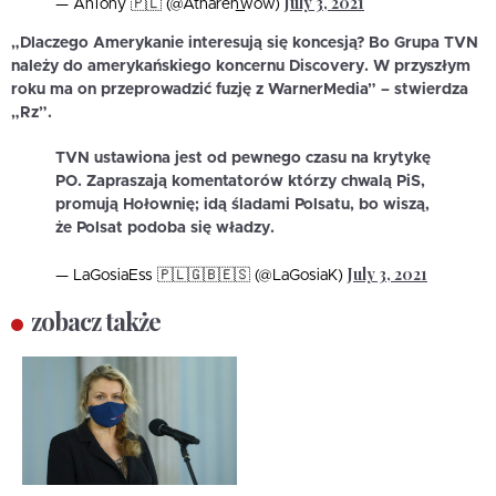
July 3, 2021
— AnTony 🇵🇱 (@Atharen_wow)
„Dlaczego Amerykanie interesują się koncesją? Bo Grupa TVN
należy do amerykańskiego koncernu Discovery. W przyszłym
roku ma on przeprowadzić fuzję z WarnerMedia” – stwierdza
„Rz”.
TVN ustawiona jest od pewnego czasu na krytykę
PO. Zapraszają komentatorów którzy chwalą PiS,
promują Hołownię; idą śladami Polsatu, bo wiszą,
że Polsat podoba się władzy.
July 3, 2021
— LaGosiaEss 🇵🇱🇬🇧🇪🇸 (@LaGosiaK)
zobacz także