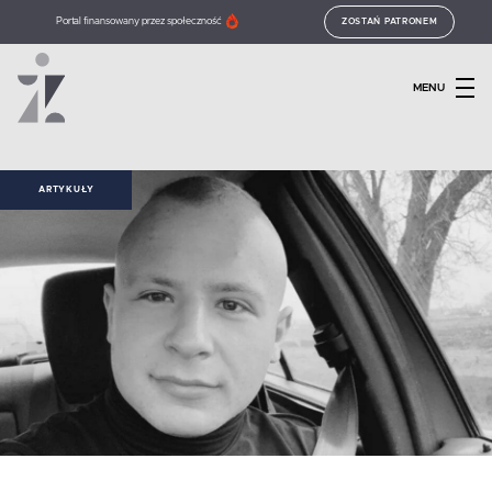
Portal finansowany przez społeczność
ZOSTAŃ PATRONEM
MENU
ARTYKUŁY