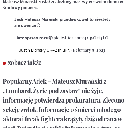
Mateusz Murański został znaleziony martwy w swoim domu w
środowy poranek.
Jesli Mateusz Murański przedawkował to niestety
ale uwierzę😐
pic.twitter.com/4zqyOrt4LO
Film: sprzed roku🥱
February 8, 2023
— Justin Blonsky  (@ZaniuFN)
zobacz także
Popularny Adek – Mateusz Murański z
„Lombard. Życie pod zastaw” nie żyje,
informację potwierdza prokuratura. Zlecono
sekcję zwłok. Informacje o śmierci młodego
aktora i freak fightera krążyły dziś od rana w