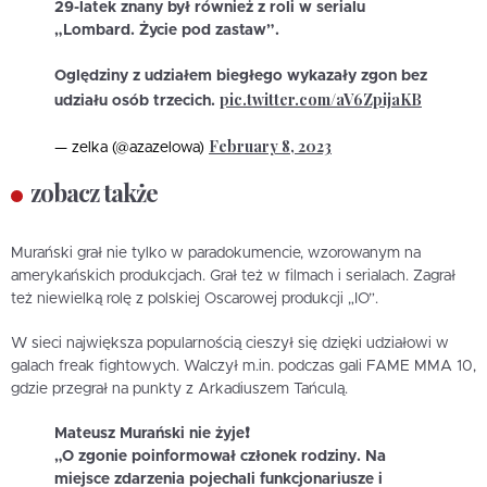
29-latek znany był również z roli w serialu
„Lombard. Życie pod zastaw”.
Oględziny z udziałem biegłego wykazały zgon bez
pic.twitter.com/aV6ZpijaKB
udziału osób trzecich.
February 8, 2023
— zelka (@azazelowa)
zobacz także
Murański grał nie tylko w paradokumencie, wzorowanym na
amerykańskich produkcjach. Grał też w filmach i serialach. Zagrał
też niewielką rolę z polskiej Oscarowej produkcji „IO”.
W sieci największa popularnością cieszył się dzięki udziałowi w
galach freak fightowych. Walczył m.in. podczas gali FAME MMA 10,
gdzie przegrał na punkty z Arkadiuszem Tańculą.
Mateusz Murański nie żyje❗️
„O zgonie poinformował członek rodziny. Na
miejsce zdarzenia pojechali funkcjonariusze i