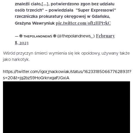
znaleźli ciało,[…], potwierdzono zgon bez udziału
osób trzecich” – powiedziała "Super Expressowi"
rzeczniczka prokuratury okręgowej w Gdańsku,
pic.twitter.com/oft2HPt7kC
Grażyna Wawryniuk
February
— 🌐 ᴛʜᴇᴘᴏʟᴀɴᴅɴᴇᴡs 🌐 (@thepolandnews_)
8, 2023
Wśród przyczyn śmierci wymienia się lek opoidowy, używany także
jako narkotyk.
https://twitter.com/igor_mackowiak/status/1623318506677628931?
s=20&t=jg2bz59HoGrknxgaFJGxiA