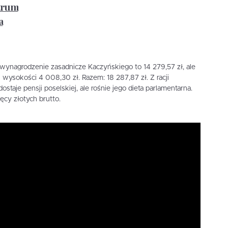
ntrum
a
wynagrodzenie zasadnicze Kaczyńskiego to 14 279,57 zł, ale
wysokości 4 008,30 zł. Razem: 18 287,87 zł. Z racji
dostaje pensji poselskiej, ale rośnie jego dieta parlamentarna.
ęcy złotych brutto.