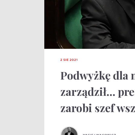
2 SIE 2021
Podwyżkę dla 
zarządził… pre
zarobi szef ws