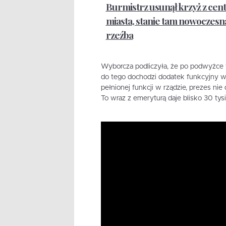
Burmistrz usunął krzyż z ce
miasta, stanie tam nowoczesn
rzeźba
Wyborcza podliczyła, że po podwyżce 
do tego dochodzi dodatek funkcyjny w 
pełnionej funkcji w rządzie, prezes nie 
To wraz z emeryturą daje blisko 30 tysi