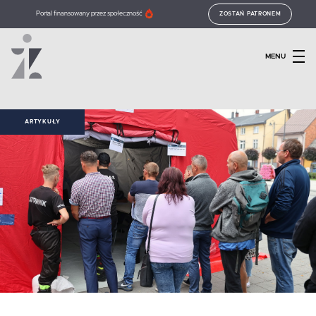
Portal finansowany przez społeczność
ZOSTAŃ PATRONEM
MENU
ARTYKUŁY