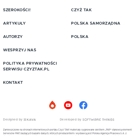
SZEROKOŚCI!
CZYŻ TAK
ARTYKUŁY
POLSKA SAMORZĄDNA
AUTORZY
POLSKA
WESPRZYJ NAS
POLITYKA PRYWATNOŚCI
SERWISU CZYZTAK.PL
KONTAKT
Designed by
Developed by
Zamieszczone na stronach internetowych portalu Czyż TAK! materiały sygnowane skrótem „PAP” stanowią element
Serwisów PAP, będących bazami danych, których producentem i wydawcą jest Polska Agencja Prasowa S.A. z