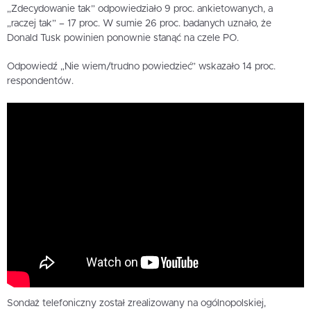
„Zdecydowanie tak” odpowiedziało 9 proc. ankietowanych, a
„raczej tak” – 17 proc. W sumie 26 proc. badanych uznało, że
Donald Tusk powinien ponownie stanąć na czele PO.
Odpowiedź „Nie wiem/trudno powiedzieć” wskazało 14 proc.
respondentów.
Sondaż telefoniczny został zrealizowany na ogólnopolskiej,