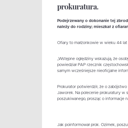
prokuratura.
Podejrzewany o dokonanie tej zbrodn
należy do rodziny; mieszkał z ofia
Ofiary to małżonkowie w wieku 44 lat i 
„Wstępne oględziny wskazują, że osoby
powiedział PAP rzecznik częstochowsk
samym wcześniejsze nieoficjalne infor
Prokurator potwierdził, że o zabójstwo
Jaworek. Na polecenie prokuratury w so
poszukiwanego, prosząc o informacje n
Jak poinformował prok. Ozimek, poszu