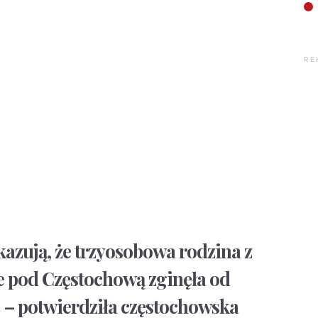
RE
azują, że trzyosobowa rodzina z
 pod Częstochową zginęła od
j – potwierdziła częstochowska