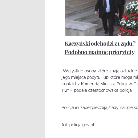
Kaczyński odchodzi z rządu?
Podobno ma inne priorytety
„Wszystkie osoby, które znają aktual
jego miejsca pobytu, lub które mogą mie
kontakt z Komendą Miejską Policji w 
112” – podała częstochowska policja.
Policjanci zabezpieczają ślady na miejs
fot. policja.gov.pl