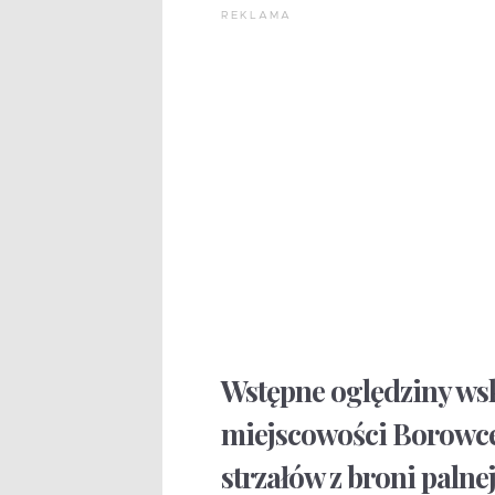
REKLAMA
Wstępne oględziny wsk
miejscowości Borowce
strzałów z broni palne