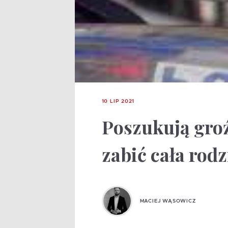
10 LIP 2021
Poszukują groź
zabić cała rodz
MACIEJ WĄSOWICZ