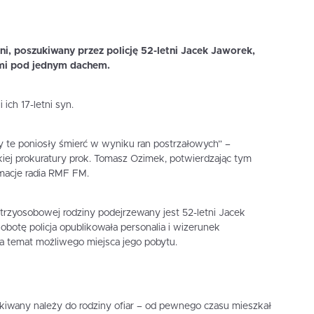
i, poszukiwany przez policję 52-letni Jacek Jaworek,
rami pod jednym dachem.
ich 17-letni syn.
 te poniosły śmierć w wyniku ran postrzałowych” –
iej prokuratury prok. Tomasz Ozimek, potwierdzając tym
macje radia RMF FM.
 trzyosobowej rodziny podejrzewany jest 52-letni Jacek
botę policja opublikowała personalia i wizerunek
a temat możliwego miejsca jego pobytu.
kiwany należy do rodziny ofiar – od pewnego czasu mieszkał