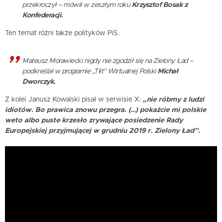
przekroczył – mówił w zeszłym roku
Krzysztof Bosak z
Konfederacji.
Ten temat różni także polityków PiS.
Mateusz Morawiecki nigdy nie zgodził się na Zielony Ład –
podkreślał w programie „Tłit” Wirtualnej Polski
Michał
Dworczyk.
Z kolei Janusz Kowalski pisał w serwisie X:
„nie róbmy z ludzi
idiotów. Bo prawica znowu przegra. (…) pokażcie mi polskie
weto albo puste krzesło zrywające posiedzenie Rady
Europejskiej przyjmującej w grudniu 2019 r. Zielony Ład”.