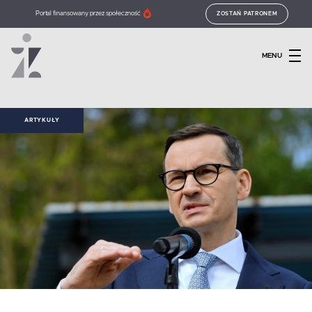
Portal finansowany przez społeczność
ZOSTAŃ PATRONEM
MENU
ARTYKUŁY