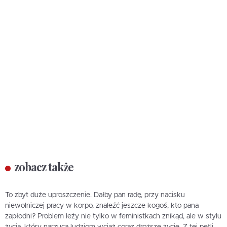
zobacz także
To zbyt duże uproszczenie. Dałby pan radę, przy nacisku
niewolniczej pracy w korpo, znaleźć jeszcze kogoś, kto pana
zapłodni? Problem leży nie tylko w feministkach znikąd, ale w stylu
życia, który narzuca ludziom wciąż coraz droższe życie. Z tej pętli