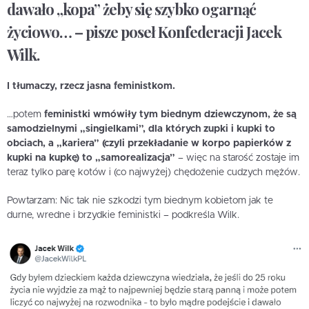
dawało „kopa” żeby się szybko ogarnąć
życiowo… – pisze poseł Konfederacji Jacek
Wilk.
I tłumaczy, rzecz jasna feministkom.
…potem
feministki wmówiły tym biednym dziewczynom, że są
samodzielnymi „singielkami”, dla których zupki i kupki to
obciach, a „kariera” (czyli przekładanie w korpo papierków z
kupki na kupkę) to „samorealizacja”
– więc na starość zostaje im
teraz tylko parę kotów i (co najwyżej) chędożenie cudzych mężów.
Powtarzam: Nic tak nie szkodzi tym biednym kobietom jak te
durne, wredne i brzydkie feministki – podkreśla Wilk.