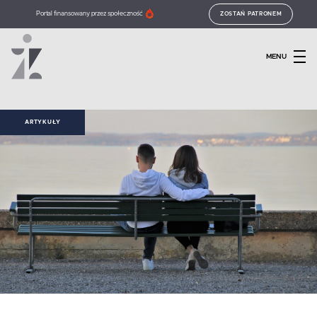
Portal finansowany przez społeczność
ZOSTAŃ PATRONEM
MENU
ARTYKUŁY