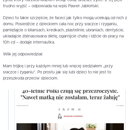
trudno wyjść – odpowiada na wpis Paweł Jabłoński.
Dzieci to takie szczęście, że faceci jak tylko mogą uciekają od nich z
domu. Posiedźcie z dzieckiem cała noc przy sraczce i rzyganiu,
pamiętajcie o bilansach, kredkach, plastelinie, ubraniach, dentyście,
układajcie zblinasowana dietę, ogarnijcie chatę i idźcie do pracy na
10h cd – dodaje internautka.
Wilk jej odpowiedział:
Mam trójkę i przy każdym mniej lub więcej siedziałem „przy
sraczce i żyganiu”. Po prostu jak się lubi dzieci to nie jest to
przeszkoda przeciw dzieciom.