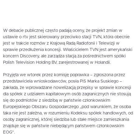
W debacie publicznej często padają oceny, że projekt zmian w
ustawie o rtv jest skierowany przeciwko stacji TVN, która obecnie
jest w trakcie rozmów z Krajową Radą Radiofonii i Telewizji w
sprawie przedłużenia koncesji. Właścicielem TVN jest amerykański
koncern Discovery, ale zarządza stacją za pośrednictwem spółki
Polish Television Holding BV, zarejestrowanej w Holandii.
Przyjęta we wtorek przez komisję poprawka – zgłoszona przez
przedstawiciela wnioskodawców, posła PiS Marka Suskiego –
zakłada, że wprowadzane nowelizacją przepisy w sprawie koncesji
dla spółek z udziałem kapitałowym osób zagranicznych nie stosują
się do podmiotów z siedzibą w państwie członkowskim
Europejskiego Obszaru Gospodarczego „pod warunkiem, że osoba
taka nie jest zależna, w rozumieniu Kodeksu spółek handlowych, od
osoby zagranicznej, której siedziba lub stałe miejsce zamieszkania
znajduje się w państwie niebędącym państwem członkowskim
EOG”.