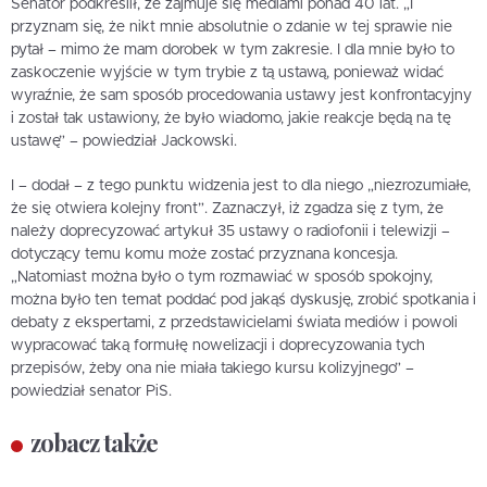
Senator podkreślił, że zajmuje się mediami ponad 40 lat. „I
przyznam się, że nikt mnie absolutnie o zdanie w tej sprawie nie
pytał – mimo że mam dorobek w tym zakresie. I dla mnie było to
zaskoczenie wyjście w tym trybie z tą ustawą, ponieważ widać
wyraźnie, że sam sposób procedowania ustawy jest konfrontacyjny
i został tak ustawiony, że było wiadomo, jakie reakcje będą na tę
ustawę” – powiedział Jackowski.
I – dodał – z tego punktu widzenia jest to dla niego „niezrozumiałe,
że się otwiera kolejny front”. Zaznaczył, iż zgadza się z tym, że
należy doprecyzować artykuł 35 ustawy o radiofonii i telewizji –
dotyczący temu komu może zostać przyznana koncesja.
„Natomiast można było o tym rozmawiać w sposób spokojny,
można było ten temat poddać pod jakąś dyskusję, zrobić spotkania i
debaty z ekspertami, z przedstawicielami świata mediów i powoli
wypracować taką formułę nowelizacji i doprecyzowania tych
przepisów, żeby ona nie miała takiego kursu kolizyjnego” –
powiedział senator PiS.
zobacz także