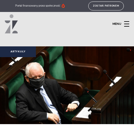
Portal finansowany przez społeczność
ZOSTAŃ PATRONEM
MENU
ARTYKUŁY