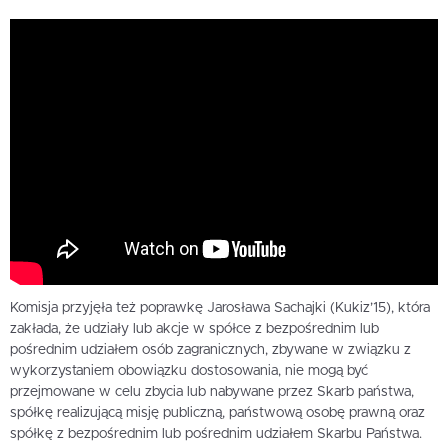
Komisja przyjęła też poprawkę Jarosława Sachajki (Kukiz’15), która
zakłada, że udziały lub akcje w spółce z bezpośrednim lub
pośrednim udziałem osób zagranicznych, zbywane w związku z
wykorzystaniem obowiązku dostosowania, nie mogą być
przejmowane w celu zbycia lub nabywane przez Skarb państwa,
spółkę realizującą misję publiczną, państwową osobę prawną oraz
spółkę z bezpośrednim lub pośrednim udziałem Skarbu Państwa.