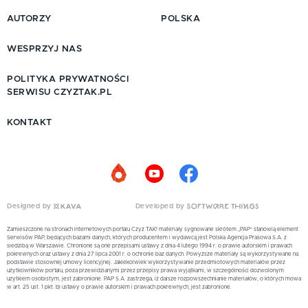
AUTORZY
POLSKA
WESPRZYJ NAS
POLITYKA PRYWATNOŚCI
SERWISU CZYZTAK.PL
KONTAKT
Designed by
Developed by
Zamieszczone na stronach internetowych portalu Czyż TAK! materiały sygnowane skrótem „PAP” stanowią element
Serwisów PAP, będących bazami danych, których producentem i wydawcą jest Polska Agencja Prasowa S.A. z
siedzibą w Warszawie. Chronione są one przepisami ustawy z dnia 4 lutego 1994 r. o prawie autorskim i prawach
pokrewnych oraz ustawy z dnia 27 lipca 2001 r. o ochronie baz danych. Powyższe materiały są wykorzystywane na
podstawie stosownej umowy licencyjnej. Jakiekolwiek wykorzystywanie przedmiotowych materiałów przez
użytkowników portalu, poza przewidzianymi przez przepisy prawa wyjątkami, w szczególności dozwolonym
użytkiem osobistym, jest zabronione. PAP S.A. zastrzega, iż dalsze rozpowszechnianie materiałów, o których mowa
w art. 25 ust. 1 pkt. b) ustawy o prawie autorskim i prawach pokrewnych, jest zabronione.