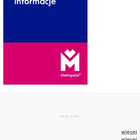
REKLAMA
więcej
więcej