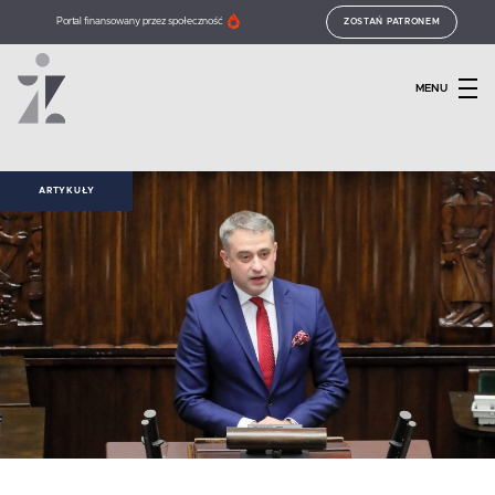
Portal finansowany przez społeczność
ZOSTAŃ PATRONEM
MENU
ARTYKUŁY