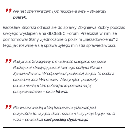
Nie jest dziennikarzem i już nadużywa wizy – stwierdził
polityk.
Radosław Sikorski odniósł się do sprawy Zbigniewa Ziobry podczas
swojego wystąpienia na GLOBSEC Forum. Przekazał w nim, że
poinformował Stany Zjednoczone o polskim „niezadowoleniu” z
tego, jak rozwinęła się sprawa byłego ministra sprawiedliwości.
Polityk został zapytany o możliwość ubieganie się przez
Polskę o ekstradycję poszukiwanego polityka Prawa i
Sprawiedliwości. W odpowiedzi podkreślił, że jest to osobna
procedura, lecz Warszawa i Waszyngton podpisały
porozumienie, które potencjalnie pozwala na jej
przeprowadzenie – pisze
Interia.
Pierwszą kwestią, którą trzeba zweryfikować jest
oczywiście to, czy jest dziennikarzem i czy przysługuje mu ta
wiza – powiedział
szef polskiej dyplomacji.