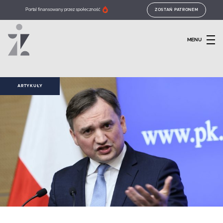
Portal finansowany przez społeczność
ZOSTAŃ PATRONEM
MENU
ARTYKUŁY