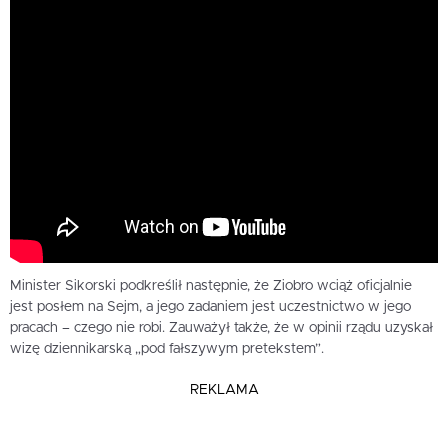
Minister Sikorski podkreślił następnie, że Ziobro wciąż oficjalnie
jest posłem na Sejm, a jego zadaniem jest uczestnictwo w jego
pracach – czego nie robi. Zauważył także, że w opinii rządu uzyskał
wizę dziennikarską „pod fałszywym pretekstem”.
REKLAMA