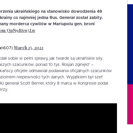
rzenia ukraińskiego na stanowisko dowodzenia 49
krainy co najmniej jedna Rus. Generał został zabity.
nany morderca cywilów w Mariupolu gen. broni
r.com/QpN9R6w5Lw
March 25, 2022
dan607)
dali sobie w pełni sprawy, jak twarde są ukraińskie siły.
szych szacunków, ponad 10 tys. Rosjan zginęło” –
kańscy oficjele odmawiali podawania oficjalnych szacunków
poziomem niepewności tych danych. Wyjątkiem był szef
 generał Scott Berrier, który 8 marca w Kongresie podał
erzy.