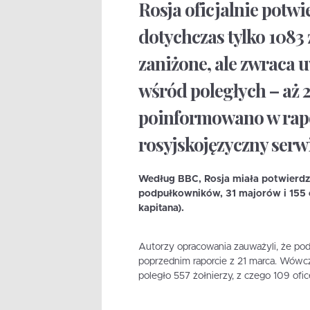
Rosja oficjalnie potwi
dotychczas tylko 1083 
zaniżone, ale zwraca 
wśród poległych – aż 2
poinformowano w rap
rosyjskojęzyczny serw
Według BBC, Rosja miała potwierdzi
podpułkowników, 31 majorów i 155 o
kapitana).
Autorzy opracowania zauważyli, że po
poprzednim raporcie z 21 marca. Wówcza
poległo 557 żołnierzy, z czego 109 ofic