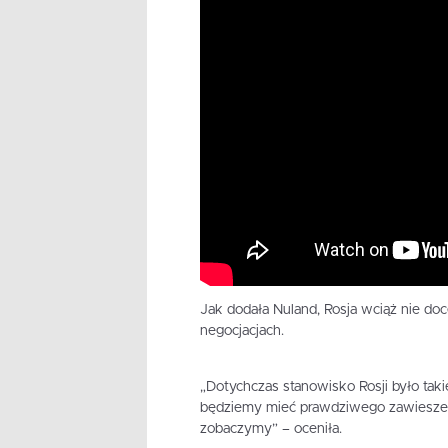
Jak dodała Nuland, Rosja wciąż nie do
negocjacjach.
„Dotychczas stanowisko Rosji było taki
będziemy mieć prawdziwego zawieszen
zobaczymy” – oceniła.