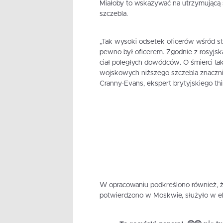
Miałoby to wskazywać na utrzymującą 
szczebla.
„Tak wysoki odsetek oficerów wśród str
pewno był oficerem. Zgodnie z rosyjską
ciał poległych dowódców. O śmierci tak
wojskowych niższego szczebla znaczni
Cranny-Evans, ekspert brytyjskiego thi
W opracowaniu podkreślono również, że a
potwierdzono w Moskwie, służyło w e