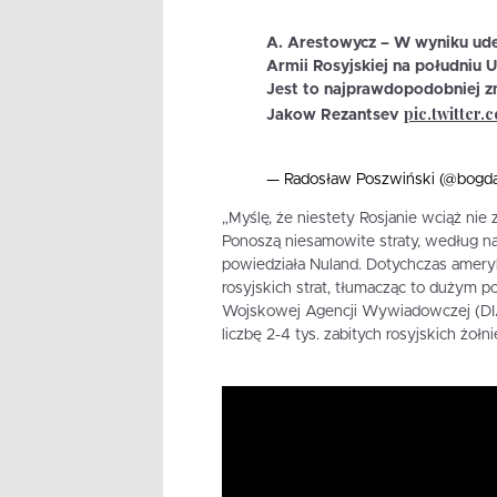
A. Arestowycz – W wyniku ude
Armii Rosyjskiej na południu U
Jest to najprawdopodobniej z
pic.twitte
Jakow Rezantsev
— Radosław Poszwiński (@bog
„Myślę, że niestety Rosjanie wciąż nie z
Ponoszą niesamowite straty, według na
powiedziała Nuland. Dotychczas amery
rosyjskich strat, tłumacząc to dużym 
Wojskowej Agencji Wywiadowczej (DIA)
liczbę 2-4 tys. zabitych rosyjskich żołni