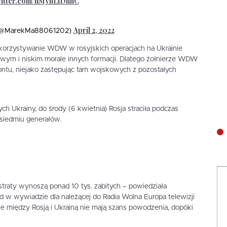
witter.com/nMyhLlDhnC
April 2, 2022
 (@MarekMa88061202)
rzystywanie WDW w rosyjskich operacjach na Ukrainie
wym i niskim morale innych formacji. Dlatego żołnierze WDW
rontu, niejako zastępując tam wojskowych z pozostałych
h Ukrainy, do środy (6 kwietnia) Rosja straciła podczas
 siedmiu generałów.
raty wynoszą ponad 10 tys. zabitych – powiedziała
d w wywiadzie dla należącej do Radia Wolna Europa telewizji
je między Rosją i Ukrainą nie mają szans powodzenia, dopóki