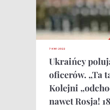
7 KWI 2022
Ukraińcy poluj
oficerów. „Ta ta
Kolejni „odcho
nawet Rosja! 1