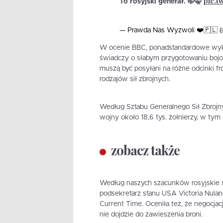
pic.t
To rosyjski generał. 🤭🤫
— Prawda Nas Wyzwoli ❤️🇵🇱
W ocenie BBC, ponadstandardowe wyko
świadczy o słabym przygotowaniu bojo
muszą być posyłani na różne odcinki f
rodzajów sił zbrojnych.
Według Sztabu Generalnego Sił Zbrojnyc
wojny około 18,6 tys. żołnierzy, w tym
zobacz także
Według naszych szacunków rosyjskie st
podsekretarz stanu USA Victoria Nulan
Current Time. Oceniła też, że negocjac
nie dojdzie do zawieszenia broni.