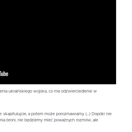
cenia ukraińskiego wojska, co ma odzwierciedlenie w
e: skapitulujcie, a potem może porozmawiamy (…) Dopóki nie
ia broni, nie będziemy mieć poważnych rozmów, ale