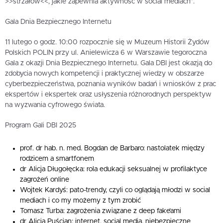
>>strzałów<<, jakie zapewnia aktywność w social mediach”.
Gala Dnia Bezpiecznego Internetu
11 lutego o godz. 10:00 rozpocznie się w Muzeum Historii Żydów
Polskich POLIN przy ul. Anielewicza 6 w Warszawie tegoroczna
Gala z okazji Dnia Bezpiecznego Internetu. Gala DBI jest okazją do
zdobycia nowych kompetencji i praktycznej wiedzy w obszarze
cyberbezpieczeństwa, poznania wyników badań i wniosków z prac
ekspertów i ekspertek oraz usłyszenia różnorodnych perspektyw
na wyzwania cyfrowego świata.
Program Gali DBI 2025
prof. dr hab. n. med. Bogdan de Barbaro: nastolatek między
rodzicem a smartfonem
dr Alicja Długołęcka: rola edukacji seksualnej w profilaktyce
zagrożeń online
Wojtek Kardyś: pato-trendy, czyli co oglądają młodzi w social
mediach i co my możemy z tym zrobić
Tomasz Turba: zagrożenia związane z deep fake’ami
dr Alicja Puścian: internet, social media, niebezpieczne