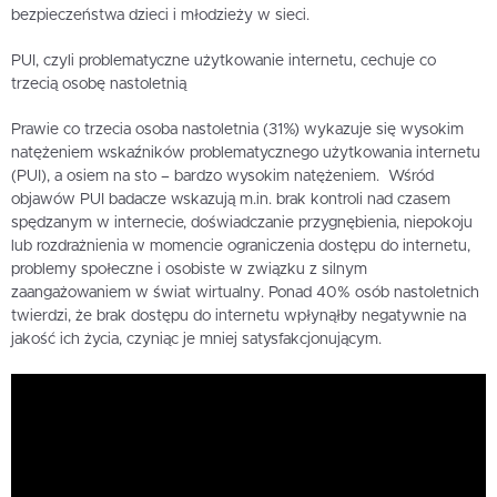
bezpieczeństwa dzieci i młodzieży w sieci.
PUI, czyli problematyczne użytkowanie internetu, cechuje co
trzecią osobę nastoletnią
Prawie co trzecia osoba nastoletnia (31%) wykazuje się wysokim
natężeniem wskaźników problematycznego użytkowania internetu
(PUI), a osiem na sto – bardzo wysokim natężeniem. Wśród
objawów PUI badacze wskazują m.in. brak kontroli nad czasem
spędzanym w internecie, doświadczanie przygnębienia, niepokoju
lub rozdrażnienia w momencie ograniczenia dostępu do internetu,
problemy społeczne i osobiste w związku z silnym
zaangażowaniem w świat wirtualny. Ponad 40% osób nastoletnich
twierdzi, że brak dostępu do internetu wpłynąłby negatywnie na
jakość ich życia, czyniąc je mniej satysfakcjonującym.