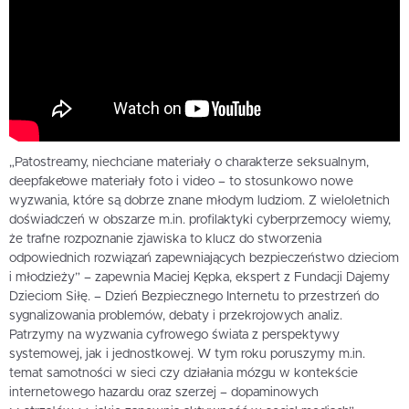
„Patostreamy, niechciane materiały o charakterze seksualnym,
deepfake’owe materiały foto i video – to stosunkowo nowe
wyzwania, które są dobrze znane młodym ludziom. Z wieloletnich
doświadczeń w obszarze m.in. profilaktyki cyberprzemocy wiemy,
że trafne rozpoznanie zjawiska to klucz do stworzenia
odpowiednich rozwiązań zapewniających bezpieczeństwo dzieciom
i młodzieży” – zapewnia Maciej Kępka, ekspert z Fundacji Dajemy
Dzieciom Siłę. – Dzień Bezpiecznego Internetu to przestrzeń do
sygnalizowania problemów, debaty i przekrojowych analiz.
Patrzymy na wyzwania cyfrowego świata z perspektywy
systemowej, jak i jednostkowej. W tym roku poruszymy m.in.
temat samotności w sieci czy działania mózgu w kontekście
internetowego hazardu oraz szerzej – dopaminowych