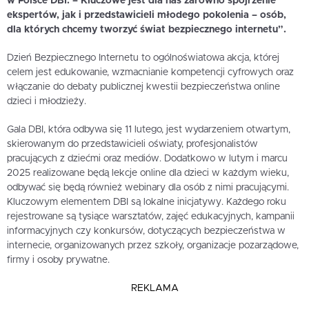
w Polsce DBI. – Kluczowe jest dla nas zarówno spojrzenie
ekspertów, jak i przedstawicieli młodego pokolenia – osób,
dla których chcemy tworzyć świat bezpiecznego internetu”.
Dzień Bezpiecznego Internetu to ogólnoświatowa akcja, której
celem jest edukowanie, wzmacnianie kompetencji cyfrowych oraz
włączanie do debaty publicznej kwestii bezpieczeństwa online
dzieci i młodzieży.
Gala DBI, która odbywa się 11 lutego, jest wydarzeniem otwartym,
skierowanym do przedstawicieli oświaty, profesjonalistów
pracujących z dziećmi oraz mediów. Dodatkowo w lutym i marcu
2025 realizowane będą lekcje online dla dzieci w każdym wieku,
odbywać się będą również webinary dla osób z nimi pracującymi.
Kluczowym elementem DBI są lokalne inicjatywy. Każdego roku
rejestrowane są tysiące warsztatów, zajęć edukacyjnych, kampanii
informacyjnych czy konkursów, dotyczących bezpieczeństwa w
internecie, organizowanych przez szkoły, organizacje pozarządowe,
firmy i osoby prywatne.
REKLAMA