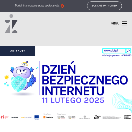
Portal finansowany przez społeczność
ZOSTAŃ PATRONEM
MENU
ARTYKUŁY