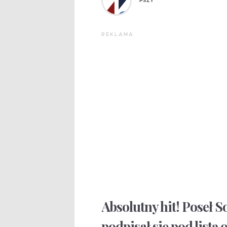
PSZY
REKLAMA
Absolutny hit! Poseł 
podpisał się pod list