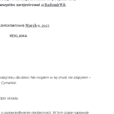
@RadomirWit
 wszystko zarejestrował
.
March 9, 2023
SzkKontaktowe)
REKLAMA
cji leku dla dzieci. Nie mogłem w tej chwili, nie zdążyłem –
u Cymański.
pis składa.
 o usprawiedliwienie nieobecności. W tym czasie naprawdę