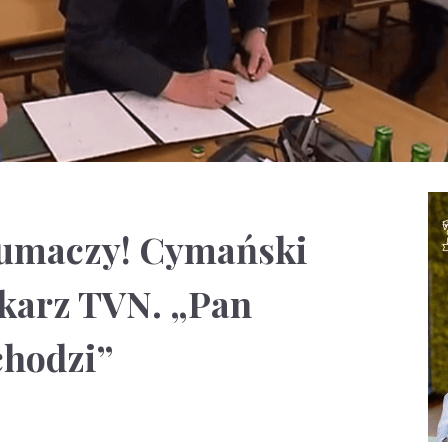
tłumaczy! Cymański
ikarz TVN. „Pan
chodzi”