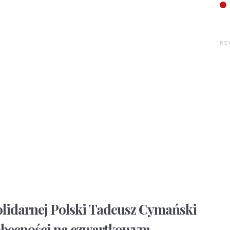
RE
Solidarnej Polski Tadeusz Cymański
ą obecności na czwartkowym