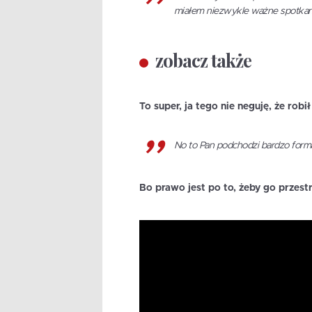
miałem niezwykle ważne spotkani
zobacz także
To super, ja tego nie neguję, że robi
No to Pan podchodzi bardzo forma
Bo prawo jest po to, żeby go przest