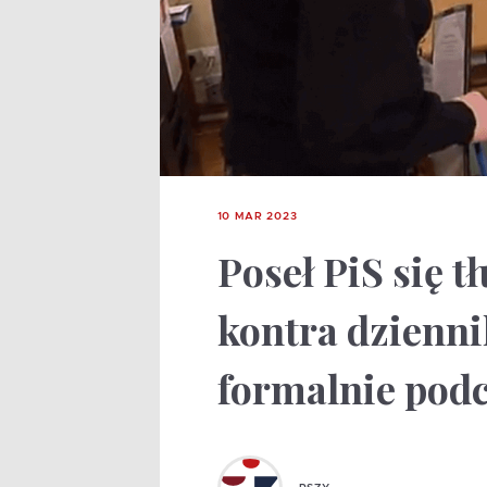
10 MAR 2023
Poseł PiS się 
kontra dzienn
formalnie pod