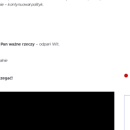
e – kontynuował polityk.
ł Pan ważne rzeczy
– odparł Wit.
lnie
rzegać!