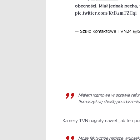
obecności. Miał jednak pecha,
pic.twitter.com/K5B4mTZCqi
— Szkło Kontaktowe TVN24 (@
Miałem rozmowę w sprawie refunda
tłumaczył się chwilę po zdarzeni
Kamery TVN nagrały nawet, jak ten pod
Może faktycznie napisze wniosek