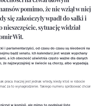
nansów pomimo, że nie wziął w niej
dy się zakończyły wpadł do salki i
o nieszczęście, sytuację widział
omir Wit.
ki i parlamentarzyści, od czasu do czasu są nieobecni na
sejmu bądź senatu. Ich kalendarz jest wszak wypchany
ami, a ich obecność uświetnia często ważne dla danych
, że najzwyczajniej w świecie są chorzy, albo wypadają
 jak praca. Inaczej jest jednak wtedy, kiedy ktoś w robocie
zymać za to wynagrodzenie. Takiego numeru spróbować chciał
niczył w komisji, ale mimo to podpisał listę