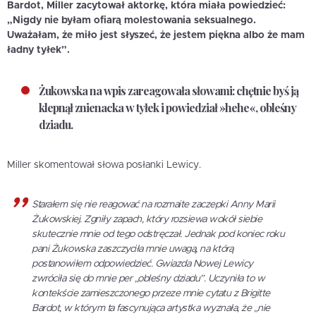
Bardot, Miller zacytował aktorkę, która miała powiedzieć:
„Nigdy nie byłam ofiarą molestowania seksualnego.
Uważałam, że miło jest słyszeć, że jestem piękna albo że mam
ładny tyłek”.
Żukowska na wpis zareagowała słowami: chętnie byś ją
klepnął znienacka w tyłek i powiedział »hehe«, obleśny
dziadu.
Miller skomentował słowa posłanki Lewicy.
Starałem się nie reagować na rozmaite zaczepki Anny Marii
Żukowskiej. Zgniły zapach, który rozsiewa wokół siebie
skutecznie mnie od tego odstręczał. Jednak pod koniec roku
pani Żukowska zaszczyciła mnie uwagą, na którą
postanowiłem odpowiedzieć. Gwiazda Nowej Lewicy
zwróciła się do mnie per „obleśny dziadu”. Uczyniła to w
kontekście zamieszczonego przeze mnie cytatu z Brigitte
Bardot, w którym ta fascynująca artystka wyznała, że „nie