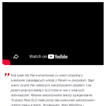
Mój tyłek też Pan komentował, co wiem od jednej z
koleżanek zasiadających wtedy z Panem w prezydium. Stąd
wiem, że jest Pan obleśnym, seksistowskim dziadem. I nie
jestem jedyną kobietą z SLD która to wie z własnych
doświadczeń. Pańskie seksistowskie teksty są legendarne.
To przez Pana SLD miało przez lata wizerunek seksistowski i
odstręczający kobiety. Pozdrawiam, Stara Wiedźma –