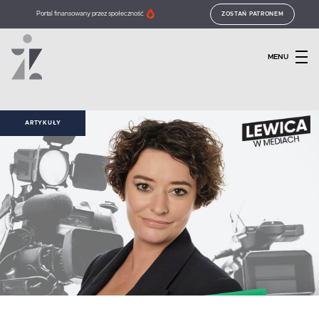
Portal finansowany przez społeczność
ZOSTAŃ PATRONEM
MENU
ARTYKUŁY