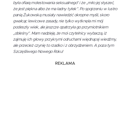
była ofiarą molestowania seksualnego” i że „miło jej słyszeć,
że jest piękna albo że ma ładny tyłek”. Po spojrzeniu w lustro
panią Żukowską musiały nawiedzić okropne myśli, skoro
gwałcąc lewicowe zasady, nie tylko wytknęła mi mój
podeszły wiek, ale jeszcze opatrzyła go przymiotnikiem
„obleśny”. Mam nadzieję, że moi czytelnicy wybaczą, iż
zajmuję ich głowy przykrymi odruchami więdnącej wiedźmy,
ale przecież czynię to rzadko i z obrzydzeniem. A poza tym
Szczęśliwego Nowego Roku!
REKLAMA