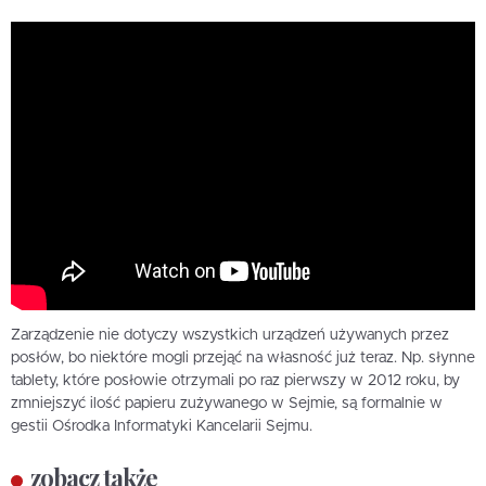
Zarządzenie nie dotyczy wszystkich urządzeń używanych przez
posłów, bo niektóre mogli przejąć na własność już teraz. Np. słynne
tablety, które posłowie otrzymali po raz pierwszy w 2012 roku, by
zmniejszyć ilość papieru zużywanego w Sejmie, są formalnie w
gestii Ośrodka Informatyki Kancelarii Sejmu.
zobacz także