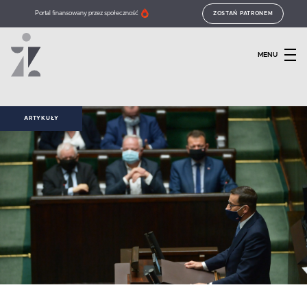
Portal finansowany przez społeczność
ZOSTAŃ PATRONEM
MENU
ARTYKUŁY