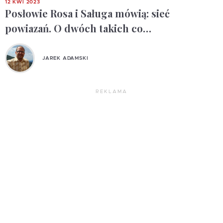
12 KWI 2023
Posłowie Rosa i Saługa mówią: sieć
powiazań. O dwóch takich co…
JAREK ADAMSKI
REKLAMA