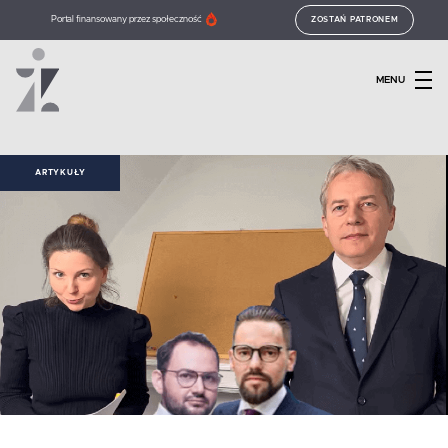
Portal finansowany przez społeczność
ZOSTAŃ PATRONEM
MENU
ARTYKUŁY