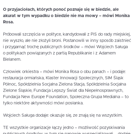
O przyjaciołach, których ponoć poznaje się w biedzie, ale
akurat w tym wypadku o biedzie nie ma mowy – mówi Monika
Rosa.
Próbowali szczęścia w polityce, kandydowali z PiS do rady miejskiej,
nie wyszło, ale nie złożyli broni. Postanowili w inny sposób zaistnieć
i przygarnąć trochę publicznych środków – mówi Wojciech Saługa
o politykach powiązanych z partią Republikanie i z Adamem
Bielanem.
Człowiek orkiestra – mówi Monika Rosa o obu panach – i podaje:
restauracja ormiańska, Klaster Innowacji Społecznych, SIM Śląsk
Północ, Spółdzielnia Socjalna Zielona Stacja, Spółdzielnia Socjalna
Zielone Śląskie, Fundacja Lepszy Świat dla Niepełnosprawnych,
Fundacja New Europe Foundation, Społeczna Grupa Medialna – to
tylko niektóre aktywności mówi posłanka.
Wojciech Saługa dodaje: okazuje się, ze znają się na wszystkim.
TE wszystkie organizacje łączy jedno – możliwość pozyskiwania
publicznych środków, w tym się panowie wyspecjalizowali – dodaje