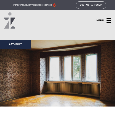
Portal finansowany przez społeczność
ZOSTAŃ PATRONEM
MENU
ARTYKUŁY