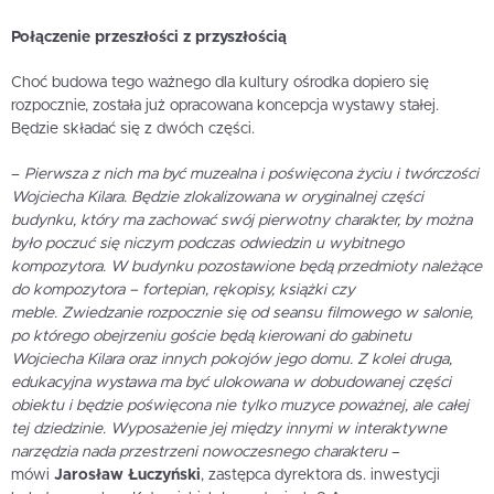
Połączenie przeszłości z przyszłością
Choć budowa tego ważnego dla kultury ośrodka dopiero się
rozpocznie, została już opracowana koncepcja wystawy stałej.
Będzie składać się z dwóch części.
–
Pierwsza z nich ma być muzealna i poświęcona życiu i twórczości
Wojciecha Kilara. Będzie zlokalizowana w oryginalnej części
budynku, który ma zachować swój pierwotny charakter, by można
było poczuć się niczym podczas odwiedzin u wybitnego
kompozytora. W budynku pozostawione będą przedmioty należące
do kompozytora – fortepian, rękopisy, książki czy
meble. Zwiedzanie rozpocznie się od seansu filmowego w salonie,
po którego obejrzeniu goście będą kierowani do gabinetu
Wojciecha Kilara oraz innych pokojów jego domu. Z kolei druga,
edukacyjna wystawa ma być ulokowana w dobudowanej części
obiektu i będzie poświęcona nie tylko muzyce poważnej, ale całej
tej dziedzinie. Wyposażenie jej między innymi w interaktywne
narzędzia nada przestrzeni nowoczesnego charakteru
–
mówi
Jarosław Łuczyński
, zastępca dyrektora ds. inwestycji