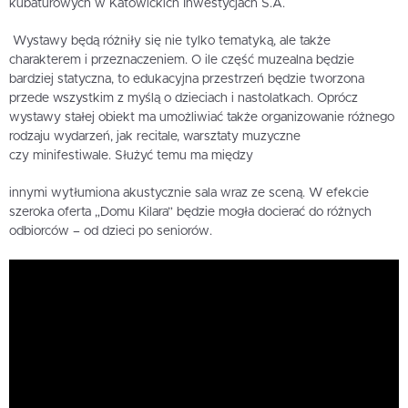
kubaturowych w Katowickich Inwestycjach S.A.
Wystawy będą różniły się nie tylko tematyką, ale także
charakterem i przeznaczeniem. O ile część muzealna będzie
bardziej statyczna, to edukacyjna przestrzeń będzie tworzona
przede wszystkim z myślą o dzieciach i nastolatkach. Oprócz
wystawy stałej obiekt ma umożliwiać także organizowanie różnego
rodzaju wydarzeń, jak recitale, warsztaty muzyczne
czy minifestiwale. Służyć temu ma między
innymi wytłumiona akustycznie sala wraz ze sceną. W efekcie
szeroka oferta „Domu Kilara” będzie mogła docierać do różnych
odbiorców – od dzieci po seniorów.