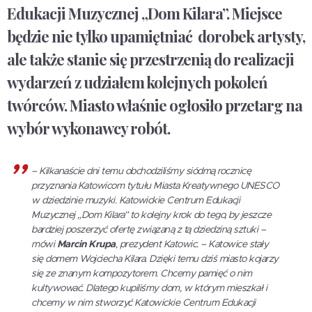
Edukacji Muzycznej „Dom Kilara”. Miejsce
będzie nie tylko upamiętniać dorobek artysty,
ale także stanie się przestrzenią do realizacji
wydarzeń z udziałem kolejnych pokoleń
twórców. Miasto właśnie ogłosiło przetarg na
wybór wykonawcy robót.
–
Kilkanaście dni temu obchodziliśmy siódmą rocznicę
przyznania Katowicom tytułu Miasta Kreatywnego UNESCO
w dziedzinie muzyki. Katowickie Centrum Edukacji
Muzycznej „Dom Kilara” to kolejny krok do tego, by jeszcze
bardziej poszerzyć ofertę związaną z tą dziedziną sztuki
–
mówi
Marcin Krupa
, prezydent Katowic. –
Katowice stały
się domem Wojciecha Kilara. Dzięki temu dziś miasto kojarzy
się ze znanym kompozytorem. Chcemy pamięć o nim
kultywować. Dlatego kupiliśmy dom, w którym mieszkał i
chcemy w nim stworzyć Katowickie Centrum Edukacji